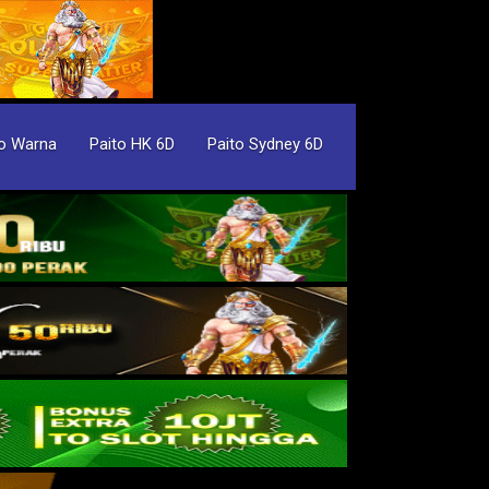
to Warna
Paito HK 6D
Paito Sydney 6D