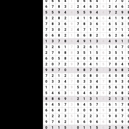
0
6
6
4
1
0
6
6
4
1
1
7
0
6
7
8
3
2
2
4
6
3
9
2
4
6
5
5
9
4
4
5
5
9
4
4
7
2
9
3
2
8
2
1
4
1
9
6
6
4
1
9
7
8
3
6
9
7
8
3
6
9
6
5
3
7
3
0
2
2
4
7
1
7
8
4
7
1
0
6
8
2
1
0
6
8
2
1
6
2
6
1
3
7
8
6
4
9
1
3
4
4
9
1
3
2
6
1
7
3
2
6
1
7
1
4
7
2
7
9
8
8
3
5
1
5
6
3
5
1
6
0
5
8
4
6
0
5
8
4
4
0
9
2
0
7
2
9
7
0
4
1
5
7
0
4
9
8
7
0
7
9
8
7
0
7
3
6
8
7
2
1
2
3
4
0
8
0
8
4
0
8
0
3
3
4
7
0
3
3
4
7
8
9
3
1
1
6
3
9
5
6
3
8
2
5
6
3
5
4
6
3
9
5
4
6
3
9
2
6
8
8
8
6
9
6
2
1
3
1
4
2
1
3
9
4
5
7
3
9
4
5
7
3
6
1
7
6
6
4
3
7
3
0
9
9
9
3
0
9
1
2
2
3
5
1
2
2
3
5
9
0
7
9
7
6
2
8
5
6
9
6
6
5
6
9
0
1
1
5
6
0
1
1
5
6
2
5
6