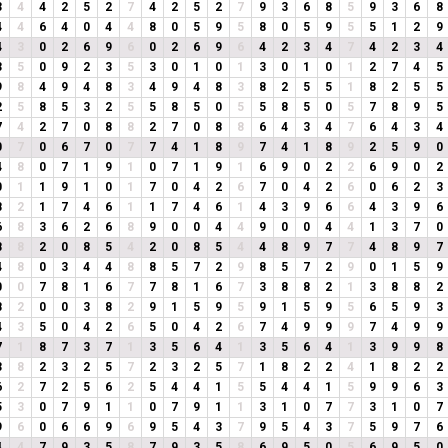
3
4
4
2
5
2
7
4
2
5
2
7
9
3
6
8
5
9
3
6
8
4
4
6
4
0
4
4
8
0
5
9
5
8
0
5
9
5
5
1
2
9
4
3
0
2
6
9
6
0
2
6
9
6
4
2
3
4
7
4
2
3
4
3
5
0
9
2
3
5
3
0
1
0
1
3
0
1
0
1
2
7
4
5
9
8
4
9
4
8
3
4
9
4
8
3
8
2
5
5
1
8
2
5
5
2
5
8
5
3
2
5
5
8
5
0
5
5
8
5
0
5
7
8
9
5
7
4
2
7
0
8
8
2
7
0
8
8
6
4
3
4
7
6
4
3
4
0
7
0
6
7
0
7
7
4
1
8
9
7
4
1
8
9
2
5
9
0
4
8
0
7
1
9
1
0
7
1
9
1
6
9
0
2
2
6
9
0
2
0
1
1
9
1
0
1
7
0
4
2
6
7
0
4
2
6
0
6
2
3
8
2
1
7
4
6
1
1
7
4
6
1
4
3
9
6
6
4
3
9
6
6
8
3
6
2
6
8
9
0
0
4
4
9
0
0
4
4
1
3
7
0
8
8
2
0
8
5
4
2
0
8
5
4
4
8
9
7
7
4
8
9
7
4
8
0
3
4
4
8
8
5
7
2
9
8
5
7
2
9
0
1
5
9
0
0
7
8
1
6
7
7
8
1
6
7
3
8
8
2
1
3
8
8
2
8
2
0
0
3
8
2
9
1
5
9
5
9
1
5
9
5
6
5
9
3
4
3
5
0
4
2
6
5
0
4
2
6
7
4
9
9
9
7
4
9
9
7
1
8
7
3
7
1
3
5
6
4
1
3
5
6
4
1
3
9
9
8
3
8
2
3
2
5
7
2
3
2
5
7
1
8
2
2
4
1
8
2
2
6
2
7
2
5
6
2
5
4
4
1
5
5
4
4
1
5
9
9
6
3
5
3
0
7
9
1
1
0
7
9
1
1
3
1
0
7
7
3
1
0
7
9
6
0
6
6
9
6
9
5
4
3
7
9
5
4
3
7
5
9
7
6
4
4
7
9
3
5
8
7
9
3
5
8
6
9
5
0
5
6
9
5
0