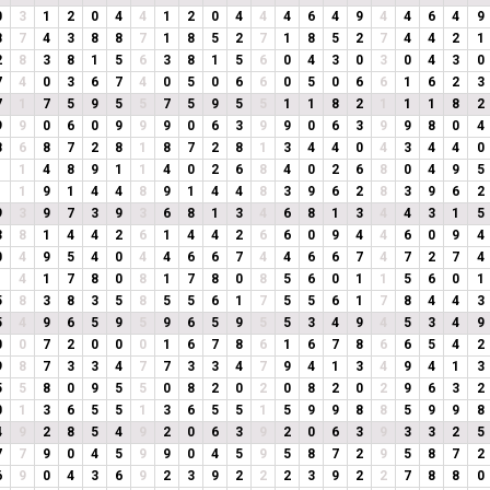
0
3
1
2
0
4
4
1
2
0
4
4
4
6
4
9
4
4
6
4
9
8
7
4
3
8
8
7
1
8
5
2
7
1
8
5
2
7
4
4
2
1
2
8
3
8
1
5
6
3
8
1
5
6
0
4
3
0
3
0
4
3
0
7
4
0
3
6
7
4
0
5
0
6
6
0
5
0
6
6
1
6
2
3
7
1
7
5
9
5
5
7
5
9
5
5
1
1
8
2
1
1
1
8
2
9
9
0
6
0
9
9
9
0
6
3
9
9
0
6
3
9
9
8
0
4
8
6
8
7
2
8
1
8
7
2
8
1
3
4
4
0
4
3
4
4
0
1
1
4
8
9
1
1
4
0
2
6
8
4
0
2
6
8
0
4
9
5
1
1
9
1
4
4
8
9
1
4
4
8
3
9
6
2
8
3
9
6
2
9
3
9
7
3
9
3
6
8
1
3
4
6
8
1
3
4
4
3
1
5
3
8
1
4
4
2
6
1
4
4
2
6
6
0
9
4
4
6
0
9
4
0
4
9
5
4
0
4
4
6
6
7
4
4
6
6
7
4
7
2
7
4
1
4
1
7
8
0
8
1
7
8
0
8
5
6
0
1
1
5
6
0
1
5
8
3
8
3
5
8
5
5
6
1
7
5
5
6
1
7
8
4
4
3
5
4
9
6
5
9
5
9
6
5
9
5
5
3
4
9
4
5
3
4
9
0
0
7
2
0
0
0
1
6
7
8
6
1
6
7
8
6
6
5
4
2
9
8
7
3
3
4
7
7
3
3
4
7
9
4
1
3
4
9
4
1
3
5
5
8
0
9
5
5
0
8
2
0
2
0
8
2
0
2
9
6
3
2
0
1
3
6
5
5
1
3
6
5
5
1
5
9
9
8
8
5
9
9
8
4
9
2
8
5
4
9
2
0
6
3
9
2
0
6
3
9
3
3
2
5
7
7
9
0
4
5
9
9
0
4
5
9
5
8
7
2
9
5
8
7
2
6
9
0
4
3
6
9
2
3
9
2
2
2
3
9
2
2
7
8
8
0