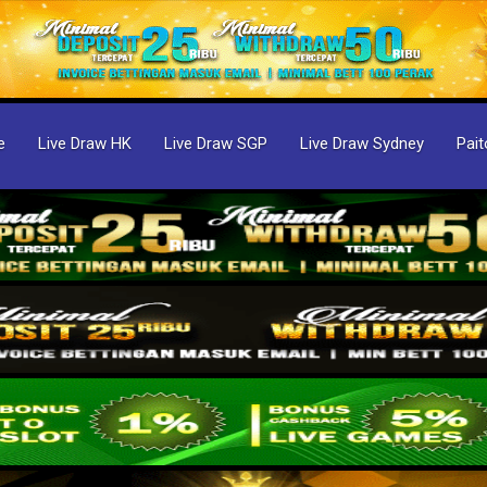
e
Live Draw HK
Live Draw SGP
Live Draw Sydney
Pai