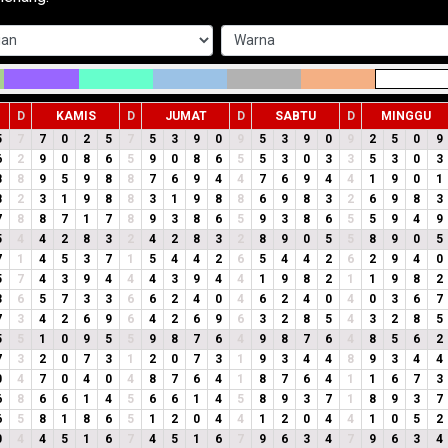
D
KAMIS
D
JUMAT
D
SABTU
D
MINGGU
5
7
7
0
2
5
7
5
3
9
0
9
5
3
9
0
9
2
5
0
9
6
2
9
0
8
6
5
9
0
8
6
5
5
3
0
3
3
5
3
0
3
8
8
9
5
9
8
8
7
6
9
4
4
7
6
9
4
4
1
9
0
1
8
2
3
1
9
8
8
3
1
9
8
8
6
9
8
3
2
6
9
8
3
7
8
8
7
1
7
8
9
3
8
6
5
9
3
8
6
5
5
9
4
9
5
4
4
2
8
3
2
4
2
8
3
2
8
9
0
5
5
8
9
0
5
7
1
4
5
3
7
1
5
4
4
2
6
5
4
4
2
6
2
9
4
0
5
7
4
3
9
4
4
4
3
9
4
4
1
9
8
2
1
1
9
8
2
3
6
5
7
3
3
6
6
2
4
0
4
6
2
4
0
4
0
3
6
7
7
3
4
2
6
9
6
4
2
6
9
6
3
2
8
5
4
3
2
8
5
5
5
1
0
9
5
5
9
8
7
6
4
9
8
7
6
4
8
5
6
2
7
3
2
0
7
3
1
2
0
7
3
1
9
3
4
4
8
9
3
4
4
0
4
7
0
4
0
4
8
7
6
4
1
8
7
6
4
1
1
6
7
3
6
8
6
6
1
4
5
6
6
1
4
5
8
9
3
7
1
8
9
3
7
6
5
8
1
8
6
5
1
2
0
4
4
1
2
0
4
4
1
0
5
2
0
4
4
5
1
6
7
4
5
1
6
7
9
6
3
4
7
9
6
3
4