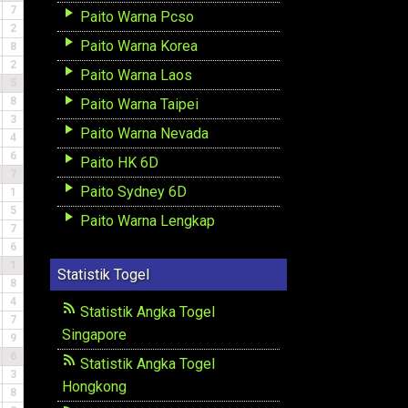
7
Paito Warna Pcso
2
Paito Warna Korea
8
2
Paito Warna Laos
5
8
Paito Warna Taipei
3
Paito Warna Nevada
4
6
Paito HK 6D
7
Paito Sydney 6D
1
5
Paito Warna Lengkap
7
6
1
Statistik Togel
8
4
Statistik Angka Togel
7
Singapore
9
6
Statistik Angka Togel
3
Hongkong
8