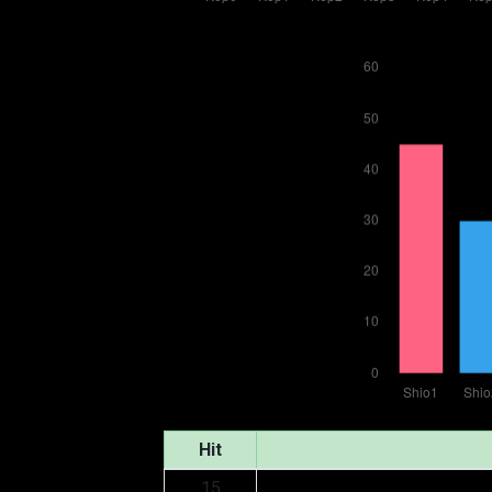
Hit
15