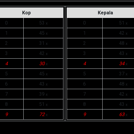
Kop
Kepala
0
53
0
51
x
x
1
45
1
42
x
x
2
31
2
48
x
x
3
42
3
43
x
x
4
30
4
34
x
x
5
45
5
37
x
x
6
43
6
48
x
x
7
39
7
42
x
x
8
51
8
43
x
x
9
72
9
63
x
x