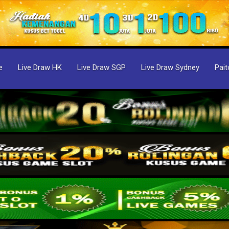
e
Live Draw HK
Live Draw SGP
Live Draw Sydney
Pai