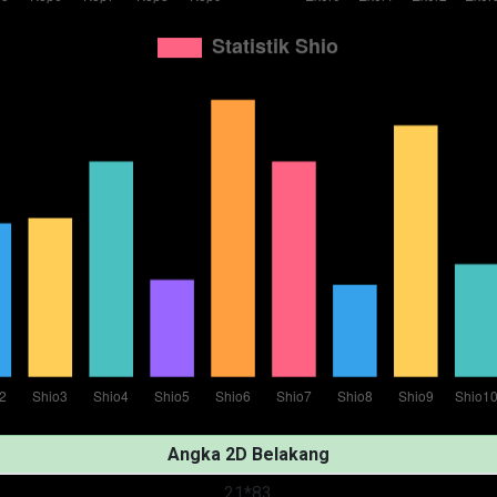
Angka 2D Belakang
21*83