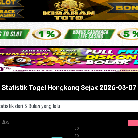
Statistik Togel Hongkong Sejak 2026-03-07