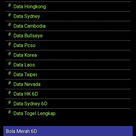
Data Hongkong
Data Sydney
Data Cambodia
Data Bullseye
Data Pcso
Data Korea
Data Laos
Data Taipei
Data Nevada
Data HK 6D
Data Sydney 6D
Data Togel Lengkap
Bola Merah 6D