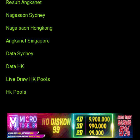
Result Angkanet
Nagasaon Sydney
Naga saon Hongkong
Angkanet Singapore
Data Sydney
Data HK
Live Draw HK Pools
Hk Pools