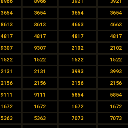
8966
8966
3921
3921
3654
3654
3654
3654
8613
8613
4663
4663
4817
4817
4817
4817
9307
9307
2102
2102
1522
1522
1522
1522
2131
2131
3993
3993
2156
2156
2156
2156
9111
9111
5854
5854
1672
1672
1672
1672
5363
5363
7073
7073