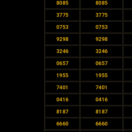
8085
8085
3775
3775
0753
0753
9298
9298
3246
3246
0657
0657
1955
1955
7401
7401
0416
0416
8187
8187
6660
6660