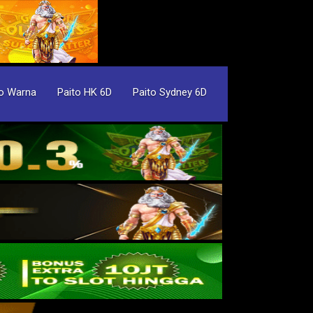
to Warna
Paito HK 6D
Paito Sydney 6D