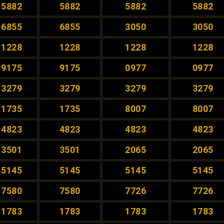
5882
5882
5882
5882
6855
6855
3050
3050
1228
1228
1228
1228
9175
9175
0977
0977
3279
3279
3279
3279
1735
1735
8007
8007
4823
4823
4823
4823
3501
3501
2065
2065
5145
5145
5145
5145
7580
7580
7726
7726
1783
1783
1783
1783