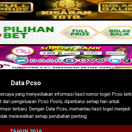
Data Pcso
rpercaya yang menyediakan informasi hasil nomor togel Pcso terki
 dari pengeluaran Pcso Pools, diperbarui setiap hari untuk
masi terbaru. Dengan Data Pcso, memantau hasil togel menjadi
idak melewatkan setiap perubahan penting.
TAHUN 2016