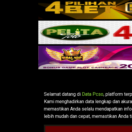
Selamat datang di
Data Pcso
, platform te
Kami menghadirkan data lengkap dan akurat
memastikan Anda selalu mendapatkan infor
lebih mudah dan cepat, memastikan Anda t