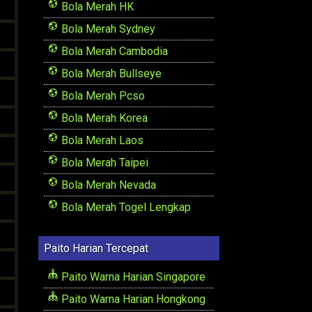
Bola Merah HK
Bola Merah Sydney
Bola Merah Cambodia
Bola Merah Bullseye
Bola Merah Pcso
Bola Merah Korea
Bola Merah Laos
Bola Merah Taipei
Bola Merah Nevada
Bola Merah Togel Lengkap
Paito Harian Tercepat
Paito Warna Harian Singapore
Paito Warna Harian Hongkong