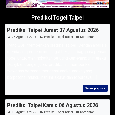
Prediksi Togel Taipei
Prediksi Taipei Jumat 07 Agustus 2026
06 Agustus 2026
Prediksi Togel Taipei
Komentar
Paito SGP memberikan prediksi Taipei Dengan analisis
mendalam, prediksi ini sangat berguna bagi para pemain
togel untuk meningkatkan peluang kemenangan mereka.
Disajikan dengan jelas, prediksi ini memberikan
wawasan berharga mengenai angka-angka yang
berpotensi muncul hari ini, akurat dan tepercaya [...]
Selengkapnya
Prediksi Taipei Kamis 06 Agustus 2026
05 Agustus 2026
Prediksi Togel Taipei
Komentar