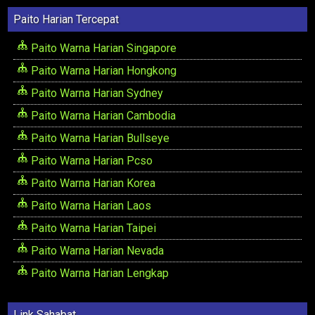
Paito Harian Tercepat
Paito Warna Harian Singapore
Paito Warna Harian Hongkong
Paito Warna Harian Sydney
Paito Warna Harian Cambodia
Paito Warna Harian Bullseye
Paito Warna Harian Pcso
Paito Warna Harian Korea
Paito Warna Harian Laos
Paito Warna Harian Taipei
Paito Warna Harian Nevada
Paito Warna Harian Lengkap
Link Sahabat