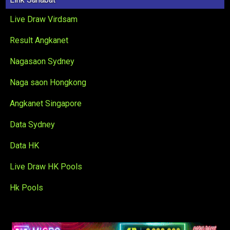
Live Draw Virdsam
Result Angkanet
Nagasaon Sydney
Naga saon Hongkong
Angkanet Singapore
Data Sydney
Data HK
Live Draw HK Pools
Hk Pools