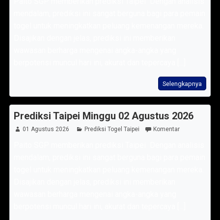
Paito SGP memberikan prediksi Taipei Dengan analisis
mendalam, prediksi ini sangat berguna bagi para pemain
togel untuk meningkatkan peluang kemenangan mereka.
Disajikan dengan jelas, prediksi ini memberikan
wawasan berharga mengenai angka-angka yang
berpotensi muncul hari ini, akurat dan tepercaya [...]
Selengkapnya
Prediksi Taipei Minggu 02 Agustus 2026
01 Agustus 2026
Prediksi Togel Taipei
Komentar
Paito SGP memberikan prediksi Taipei Dengan analisis
mendalam, prediksi ini sangat berguna bagi para pemain
togel untuk meningkatkan peluang kemenangan mereka.
Disajikan dengan jelas, prediksi ini memberikan
wawasan berharga mengenai angka-angka yang
berpotensi muncul hari ini, akurat dan tepercaya [...]