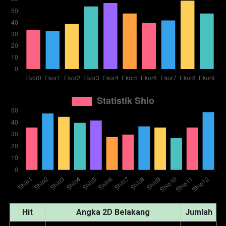
Hit
Angka 2D Belakang
Jumlah