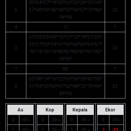
00*04*07*18*20*24*26*28*33*34*
6
37*40*45*46*48*53*56*57*73*86*
22
94*96
4
17
1
01*03*05*09*10*11*12*19*21*23*
25*27*29*39*41*43*63*64*65*67*
3
32
70*74*76*79*80*81*85*87*91*92*
95*97
1
82
1
02*08*14*16*22*35*36*38*42*50*
0
51*54*55*60*61*62*68*72*75*84*
22
89*90
As
Kop
Kepala
Ekor
0
40
0
36
0
49
0
34
x
x
x
x
1
40
1
36
1
36
1
33
x
x
x
x