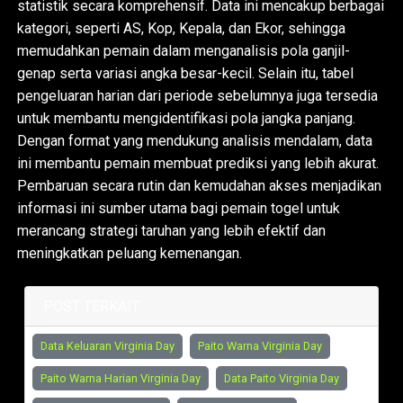
statistik secara komprehensif. Data ini mencakup berbagai
kategori, seperti AS, Kop, Kepala, dan Ekor, sehingga
memudahkan pemain dalam menganalisis pola ganjil-
genap serta variasi angka besar-kecil. Selain itu, tabel
pengeluaran harian dari periode sebelumnya juga tersedia
untuk membantu mengidentifikasi pola jangka panjang.
Dengan format yang mendukung analisis mendalam, data
ini membantu pemain membuat prediksi yang lebih akurat.
Pembaruan secara rutin dan kemudahan akses menjadikan
informasi ini sumber utama bagi pemain togel untuk
merancang strategi taruhan yang lebih efektif dan
meningkatkan peluang kemenangan.
POST TERKAIT
Data Keluaran Virginia Day
Paito Warna Virginia Day
Paito Warna Harian Virginia Day
Data Paito Virginia Day