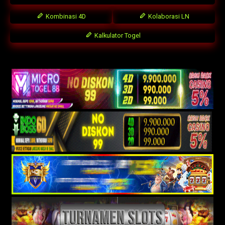
Kombinasi 4D
Kolaborasi LN
Kalkulator Togel