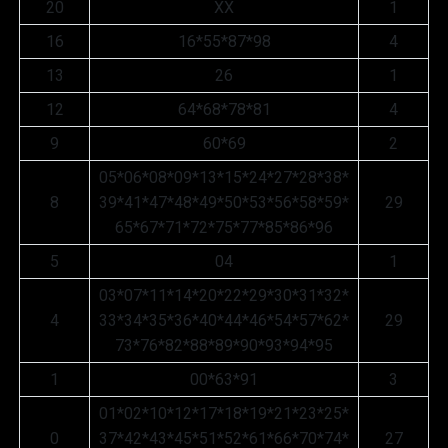
20
XX
1
16
16*55*87*98
4
13
26
1
12
64*68*78*81
4
9
60*69
2
05*06*08*09*13*15*24*27*28*38*
8
39*41*47*48*49*50*53*56*58*59*
29
65*67*71*72*75*77*85*86*96
5
04
1
03*07*11*14*20*22*29*30*31*32*
4
33*34*35*36*40*44*46*54*57*62*
29
73*76*82*88*89*90*93*94*95
1
00*63*91
3
01*02*10*12*17*18*19*21*23*25*
0
37*42*43*45*51*52*61*66*70*74*
27