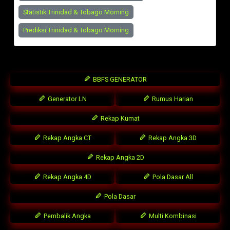
Statistik Trinidad & Tobago Morning
Prediksi Trinidad & Tobago Morning
BBFS GENERATOR
Generator LN
Rumus Harian
Rekap Kumat
Rekap Angka CT
Rekap Angka 3D
Rekap Angka 2D
Rekap Angka 4D
Pola Dasar All
Pola Dasar
Pembalik Angka
Multi Kombinasi