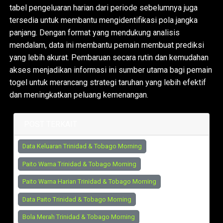
tabel pengeluaran harian dari periode sebelumnya juga
tersedia untuk membantu mengidentifikasi pola jangka
panjang. Dengan format yang mendukung analisis
mendalam, data ini membantu pemain membuat prediksi
yang lebih akurat. Pembaruan secara rutin dan kemudahan
akses menjadikan informasi ini sumber utama bagi pemain
togel untuk merancang strategi taruhan yang lebih efektif
dan meningkatkan peluang kemenangan.
POST TERKAIT
Data Keluaran Trinidad & Tobago Morning
Paito Warna Trinidad & Tobago Morning
Paito Warna Harian Trinidad & Tobago Morning
Data Paito Trinidad & Tobago Morning
Bola Merah Trinidad & Tobago Morning