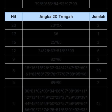
79*80*83*84*92*97*99
Hit
Angka 2D Tengah
Jumlah
20
20*XX
2
17
36
1
16
25*65
2
12
24*28*37*51*83*99
6
9
82*96
2
15*16*18*26*32*34*42*47*52*60*
8
20
61*63*68*75*76*77*87*88*95*98
5
89*90
2
00*01*02*03*04*06*07*08*09*11*
12*13*14*19*22*23*27*29*33*39*
4
44*45*46*49*50*53*57*58*59*64*
42
66*70*71*74*78*81*85*91*92*93*