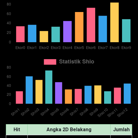
Hit
Angka 2D Belakang
Jumlah