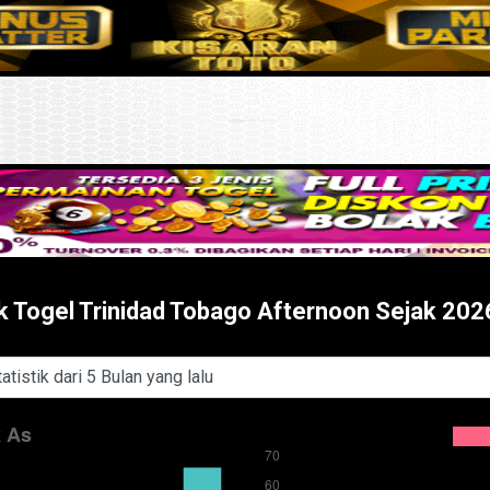
ik Togel Trinidad Tobago Afternoon Sejak 20