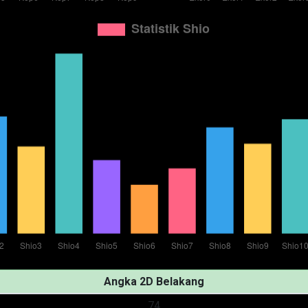
Angka 2D Belakang
74