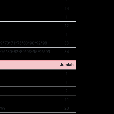
14
1
12
1
69*70*71*75*83*90*92*98
33
*76*80*82*89*93*95*96*99
34
Jumlah
1
1
2
11
*99
20