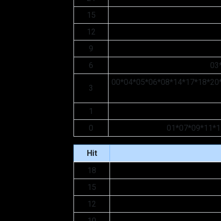
15
12
9
6
03
00*04*05*06*08*14*17*18*20
3
1
0
01*07*09*11*1
Hit
18
15
12
10