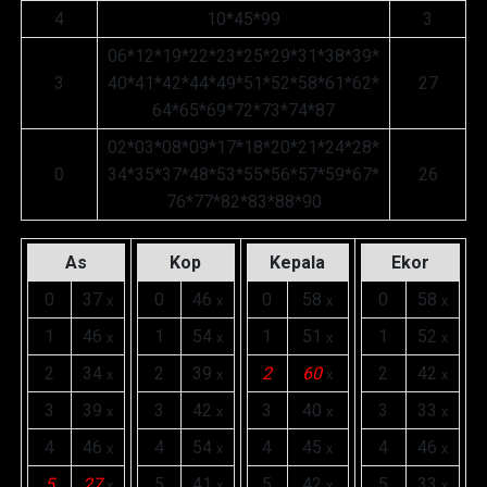
4
10*45*99
3
06*12*19*22*23*25*29*31*38*39*
3
40*41*42*44*49*51*52*58*61*62*
27
64*65*69*72*73*74*87
02*03*08*09*17*18*20*21*24*28*
0
34*35*37*48*53*55*56*57*59*67*
26
76*77*82*83*88*90
As
Kop
Kepala
Ekor
0
37
0
46
0
58
0
58
x
x
x
x
1
46
1
54
1
51
1
52
x
x
x
x
2
34
2
39
2
60
2
42
x
x
x
x
3
39
3
42
3
40
3
33
x
x
x
x
4
46
4
54
4
45
4
46
x
x
x
x
5
27
5
41
5
42
5
33
x
x
x
x