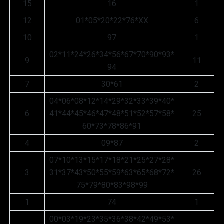
15
16
1
12
01*05*20*22*76*XX
6
10
97
1
02*11*24*26*34*56*67*70*90*93*
9
11
94
7
30*61
2
04*06*08*12*14*29*32*33*39*40*
6
41*44*45*46*47*48*51*52*57*58*
25
60*73*78*86*91
4
09*87
2
07*10*13*15*17*18*21*25*27*28*
3
31*37*43*50*55*59*63*65*68*72*
26
75*79*80*83*98*99
1
74
1
00*03*19*23*35*36*38*42*49*53*