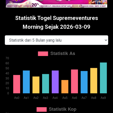
Statistik Togel Supremeventures
Morning Sejak 2026-03-09