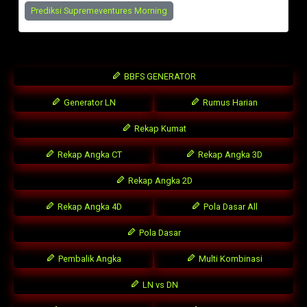
Prediksi Supremeventures Morning
BBFS GENERATOR
Generator LN
Rumus Harian
Rekap Kumat
Rekap Angka CT
Rekap Angka 3D
Rekap Angka 2D
Rekap Angka 4D
Pola Dasar All
Pola Dasar
Pembalik Angka
Multi Kombinasi
LN vs DN