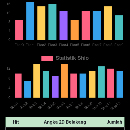
Hit
Angka 2D Belakang
Jumlah