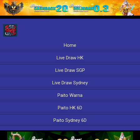
Home
Live Draw HK
Live Draw SGP
Live Draw Sydney
Paito Warna
Paito HK 6D
Paito Sydney 6D