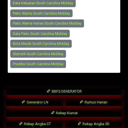
Data Keluaran South Carolina Midday
Paito Warna South Carolina Midday
Paito Warna Harian South Carolina Midday
Data Paito South Carolina Midday
Bola Merah South Carolina Midday
Statistik South Carolina Midday
Prediksi South Carolina Midday
BBFS GENERATOR
Generator LN
Rumus Harian
Rekap Kumat
Rekap Angka CT
Rekap Angka 3D