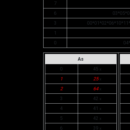
7
6
03*05*0
3
00*01*02*06*10*11
1
0
04
As
0
45
x
1
25
x
2
64
x
3
42
x
4
41
x
5
42
x
6
39
x