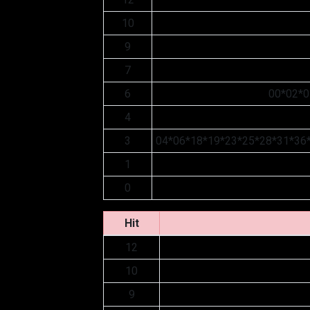
10
9
7
6
00*02*0
4
3
04*06*18*19*23*25*28*31*36
1
0
Hit
12
10
9