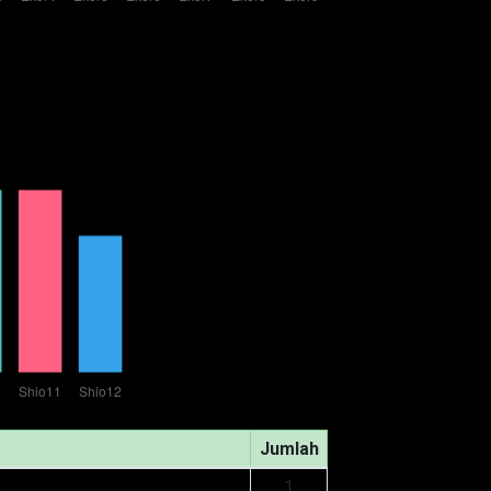
Jumlah
1