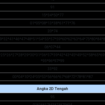
91
15*34*50*77
01*05*08*13*38*61*71*76
20*74
9*32*41*46*47*48*51*54*55*57*59*60*62*63*64*75*80*84*
06*07*44
*25*26*27*28*29*30*31*36*37*39*42*43*45*49*52*58*65*69
*95*96*97*99
33*92
00*04*10*24*35*53*56*66*67*68*72*78*81*87
Angka 2D Tengah
95
01*16*17*43*74*79*94