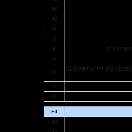
13
12
9
7
6
11*14*16*1
4
02*03*09*12*17*18*21*22*23
3
1
0
Hit
15
12