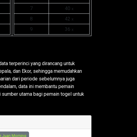
7
40
x
8
42
x
9
36
x
data terperinci yang dirancang untuk
 Kepala, dan Ekor, sehingga memudahkan
harian dari periode sebelumnya juga
endalam, data ini membantu pemain
i sumber utama bagi pemain togel untuk
an Juan Morning