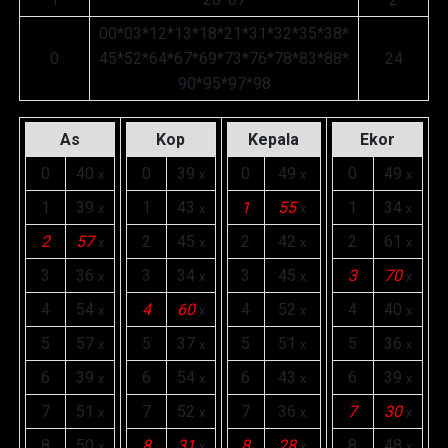
00*03*12*13*18*21*31*32*35*38*
0
45*52*64*67*69*73*76*78*83*88*
24
90*95*97*98
As
Kop
Kepala
Ekor
0
40
0
39
0
49
0
49
x
x
x
x
1
39
1
43
1
55
1
34
x
x
x
x
2
57
2
45
2
42
2
61
x
x
x
x
3
36
3
34
3
45
3
70
x
x
x
x
4
54
4
60
4
52
4
40
x
x
x
x
5
57
5
37
5
51
5
36
x
x
x
x
6
39
6
54
6
43
6
39
x
x
x
x
7
51
7
52
7
36
7
30
x
x
x
x
8
50
8
31
8
28
8
48
x
x
x
x