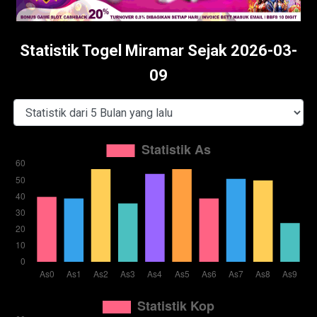
Statistik Togel Miramar Sejak 2026-03-
09