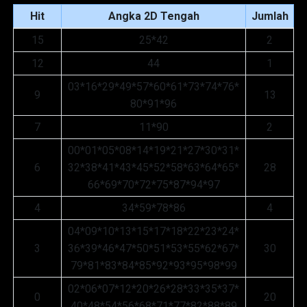
Hit
Angka 2D Tengah
Jumlah
15
25*42
2
12
44
1
03*16*29*49*57*60*61*73*74*76*
9
13
80*91*96
7
11*90
2
00*01*05*08*14*19*21*27*30*31*
6
32*38*41*43*45*52*58*63*64*65*
28
66*69*70*72*75*87*94*97
4
34*59*78*86
4
04*09*10*13*15*17*18*22*23*24*
3
36*39*46*47*50*51*53*55*62*67*
30
79*81*83*84*85*92*93*95*98*99
02*06*07*12*20*26*28*33*35*37*
0
20
40*48*54*56*68*71*77*82*88*89