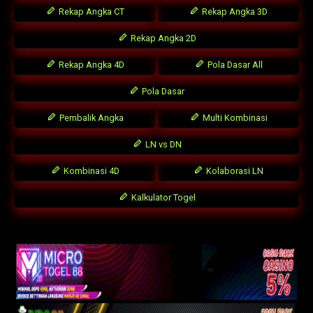
Rekap Angka CT
Rekap Angka 3D
Rekap Angka 2D
Rekap Angka 4D
Pola Dasar All
Pola Dasar
Pembalik Angka
Multi Kombinasi
LN vs DN
Kombinasi 4D
Kolaborasi LN
Kalkulator Togel