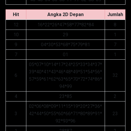
Hit
Angka 2D Depan
Jumlah
12
16*22*26*47*58*77*82*84
8
10
29
1
9
04*30*53*68*75*79*81
7
7
01
1
05*07*10*14*17*24*25*33*34*37*
39*40*41*43*46*48*49*51*54*56*
6
32
57*59*61*62*63*65*70*72*74*86*
94*99
4
23*85
2
02*06*08*09*11*15*19*20*27*36*
3
42*44*50*55*60*66*71*80*89*91*
23
92*93*96
1
28*87
2