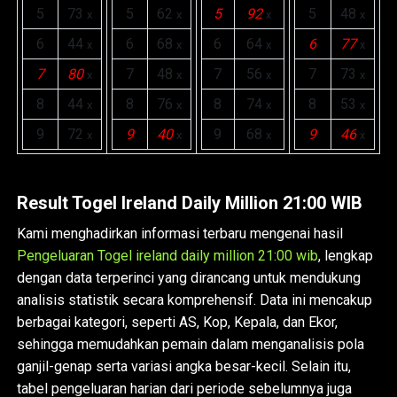
5
73
5
62
5
92
5
48
x
x
x
x
6
44
6
68
6
64
6
77
x
x
x
x
7
80
7
48
7
56
7
73
x
x
x
x
8
44
8
76
8
74
8
53
x
x
x
x
9
72
9
40
9
68
9
46
x
x
x
x
Result Togel Ireland Daily Million 21:00 WIB
Kami menghadirkan informasi terbaru mengenai hasil
Pengeluaran Togel ireland daily million 21:00 wib
, lengkap
dengan data terperinci yang dirancang untuk mendukung
analisis statistik secara komprehensif. Data ini mencakup
berbagai kategori, seperti AS, Kop, Kepala, dan Ekor,
sehingga memudahkan pemain dalam menganalisis pola
ganjil-genap serta variasi angka besar-kecil. Selain itu,
tabel pengeluaran harian dari periode sebelumnya juga