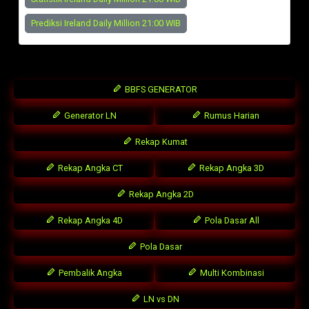
Prediksi Ireland Daily Million 21:00 WIB
BBFS GENERATOR
Generator LN
Rumus Harian
Rekap Kumat
Rekap Angka CT
Rekap Angka 3D
Rekap Angka 2D
Rekap Angka 4D
Pola Dasar All
Pola Dasar
Pembalik Angka
Multi Kombinasi
LN vs DN