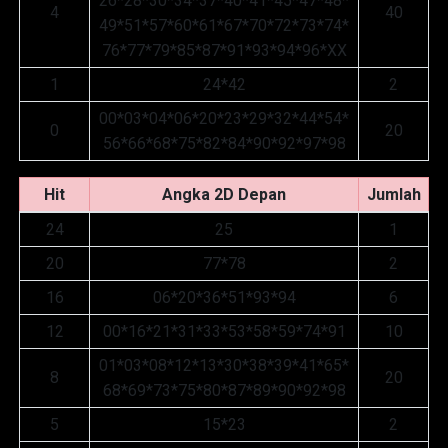
26*28*30*34*37*40*41*45*47*48*
4
40
49*51*57*60*61*67*70*72*73*74*
76*77*79*85*87*91*93*94*96*XX
1
24*42
2
00*03*04*06*20*23*29*32*44*54*
0
20
56*66*68*75*82*84*90*92*97*98
Hit
Angka 2D Depan
Jumlah
24
25
1
20
77*78
2
16
06*20*36*51*93*94
6
12
00*16*21*31*33*53*58*59*74*91
10
01*03*08*12*13*30*38*39*41*65*
8
20
68*69*73*75*80*87*89*90*92*98
5
15*23
2