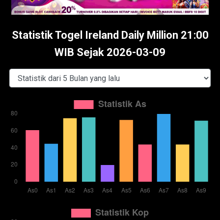
Statistik Togel Ireland Daily Million 21:00
WIB Sejak 2026-03-09