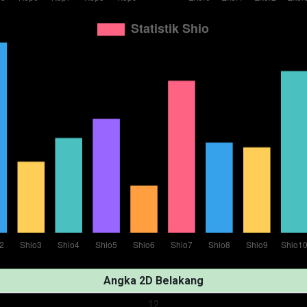
Angka 2D Belakang
12