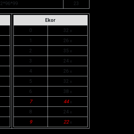
92*96*99
23
Ekor
0
32
x
1
26
x
2
35
x
3
24
x
4
26
x
5
32
x
6
38
x
7
44
x
8
24
x
9
22
x