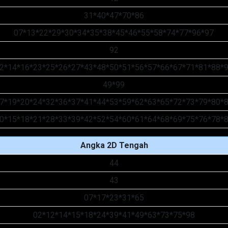
31*40*47*70*86
07*13*22*29*30*34*35*38*45*46*55*58*74*77*96*97
92
2*14*16*23*25*26*27*43*48*50*51*56*57*66*67*71*81*88*
49*99
7*19*20*24*32*36*37*41*44*53*59*62*63*65*72*73*79*80*
0*15*18*21*28*33*39*42*52*54*60*61*64*68*69*75*76*78*
Angka 2D Tengah
44
43
07*17*23*31*65
02*12*14*15*18*24*39*41*49*63*73*75*98