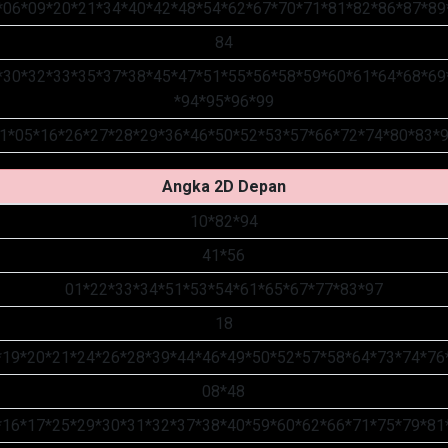
*06*09*20*21*34*40*42*48*54*62*67*70*71*81*82*86*87*89
84
*30*32*33*35*37*38*45*47*51*55*56*58*59*60*61*64*68*69
*94*95*96*99
1*05*16*26*27*28*29*36*46*50*52*53*57*66*72*74*80*83*
Angka 2D Depan
10*82*94
41*56
01*22*33*34*51*53*54*61*65*67*77*83*97
18
*19*20*21*24*26*28*39*44*46*49*50*52*57*58*64*73*74*76
08*48
*16*17*25*29*30*31*32*37*38*40*59*60*62*66*71*75*79*81