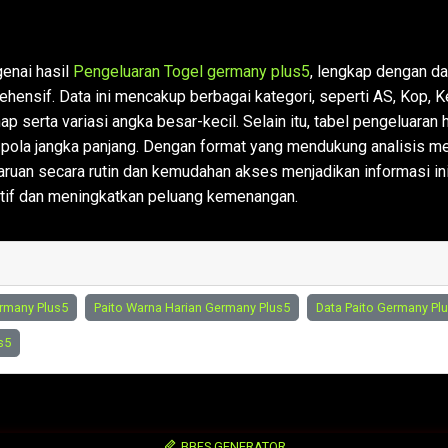
enai hasil
Pengeluaran Togel germany plus5
, lengkap dengan da
ehensif. Data ini mencakup berbagai kategori, seperti AS, Kop,
p serta variasi angka besar-kecil. Selain itu, tabel pengeluaran 
 pola jangka panjang. Dengan format yang mendukung analisis m
aruan secara rutin dan kemudahan akses menjadikan informasi in
ktif dan meningkatkan peluang kemenangan.
rmany Plus5
Paito Warna Harian Germany Plus5
Data Paito Germany Pl
s5
BBFS GENERATOR