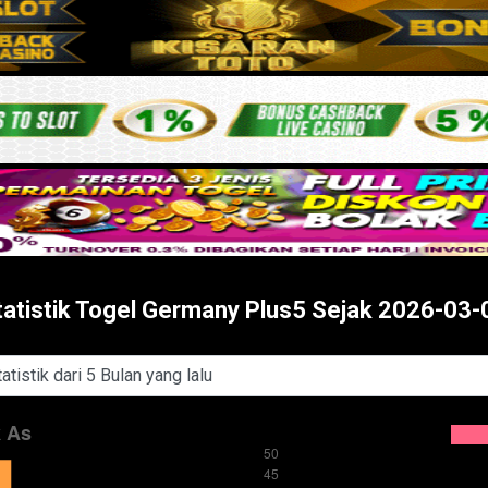
tatistik Togel Germany Plus5 Sejak 2026-03-