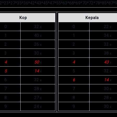
2*23*27*35*36*42*43*45*47*55*63*68*69*70*72*78*85*87*
Kop
Kepala
0
32
0
22
x
x
1
40
1
34
x
x
2
26
2
32
x
x
3
30
3
38
x
x
4
50
4
43
x
x
5
14
5
32
x
x
6
32
6
14
x
x
7
28
7
30
x
x
8
27
8
28
x
x
9
24
9
30
x
x