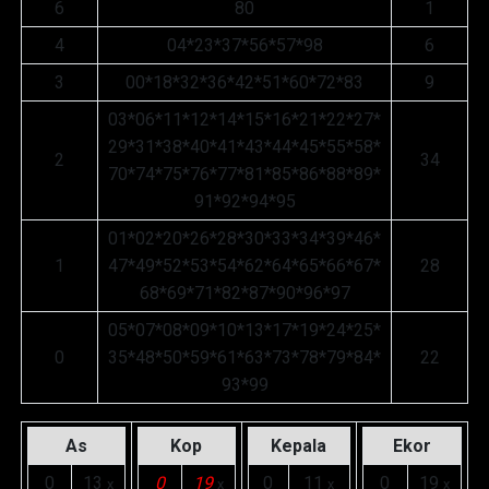
6
80
1
4
04*23*37*56*57*98
6
3
00*18*32*36*42*51*60*72*83
9
03*06*11*12*14*15*16*21*22*27*
29*31*38*40*41*43*44*45*55*58*
2
34
70*74*75*76*77*81*85*86*88*89*
91*92*94*95
01*02*20*26*28*30*33*34*39*46*
1
47*49*52*53*54*62*64*65*66*67*
28
68*69*71*82*87*90*96*97
05*07*08*09*10*13*17*19*24*25*
0
35*48*50*59*61*63*73*78*79*84*
22
93*99
As
Kop
Kepala
Ekor
0
13
0
19
0
11
0
19
x
x
x
x