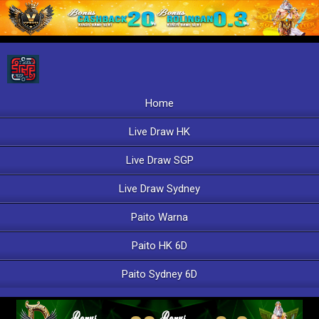
Home
Live Draw HK
Live Draw SGP
Live Draw Sydney
Paito Warna
Paito HK 6D
Paito Sydney 6D