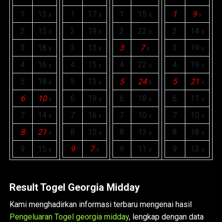
1
13
1
17
1
15
1
9
x
x
x
x
2
15
2
19
2
22
2
14
x
x
x
x
3
18
3
13
3
7
3
19
x
x
x
x
4
16
4
15
4
22
4
19
x
x
x
x
5
18
5
13
5
24
5
21
x
x
x
x
6
10
6
19
6
18
6
11
x
x
x
x
7
14
7
16
7
10
7
10
x
x
x
x
8
21
8
15
8
13
8
18
x
x
x
x
9
15
9
7
9
11
9
13
x
x
x
x
Result Togel Georgia Midday
Kami menghadirkan informasi terbaru mengenai hasil
Pengeluaran Togel georgia midday
, lengkap dengan data