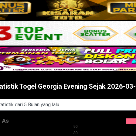
atistik Togel Georgia Evening Sejak 2026-03