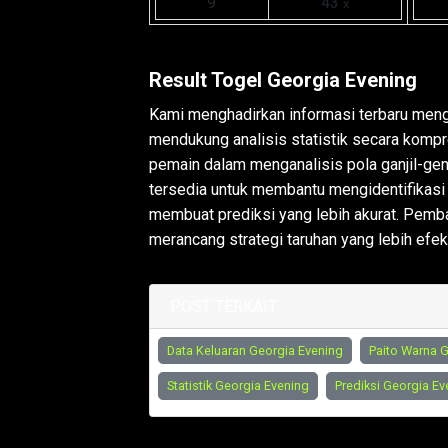
9
43
x
Result Togel Georgia Evening
Kami menghadirkan informasi terbaru meng
mendukung analisis statistik secara kompr
pemain dalam menganalisis pola ganjil-gena
tersedia untuk membantu mengidentifikasi
membuat prediksi yang lebih akurat. Pemb
merancang strategi taruhan yang lebih efe
POST TERKAIT
Data Keluaran Georgia Evening
Paito Warna 
Statistik Georgia Evening
Prediksi Georgia Ev