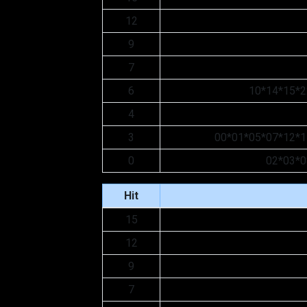
12
9
7
6
10*14*15*2
4
3
00*01*05*07*12*1
0
02*03*0
Hit
15
12
9
7