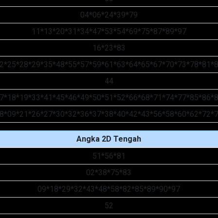
04*06*24*39*79
11*13*20*31*34*47*53*54*69*75*87*89*97
16*23*83
2*25*28*29*35*48*55*57*59*61*63*64*65*67*70*73*78*81*
44
7*18*19*33*41*45*46*49*50*51*52*66*68*71*74*77*85*86*
8*09*21*26*27*30*32*36*37*38*40*42*43*56*58*60*62*72*
Angka 2D Tengah
51*56*81
02*38*75*83
09*18*29*32*43*48*58*82*85*89*90*97
52