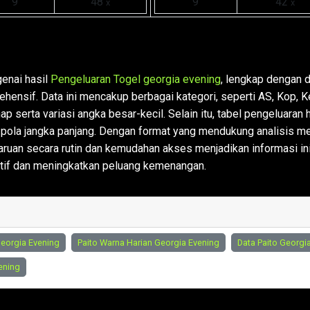
9
48
9
42
x
x
enai hasil
Pengeluaran Togel georgia evening
, lengkap dengan d
ehensif. Data ini mencakup berbagai kategori, seperti AS, Kop,
p serta variasi angka besar-kecil. Selain itu, tabel pengeluaran 
 pola jangka panjang. Dengan format yang mendukung analisis m
aruan secara rutin dan kemudahan akses menjadikan informasi in
ktif dan meningkatkan peluang kemenangan.
Georgia Evening
Paito Warna Harian Georgia Evening
Data Paito Georgi
ening