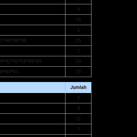
5
13
3
82*90*96*98
25
1
88*92*93*94*95*99
29
76*84*91
23
Jumlah
3
4
12
1