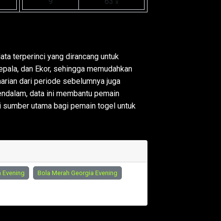
9
63
x
ata terperinci yang dirancang untuk
 Kepala, dan Ekor, sehingga memudahkan
harian dari periode sebelumnya juga
endalam, data ini membantu pemain
i sumber utama bagi pemain togel untuk
a Evening
Bola Merah Georgia Evening