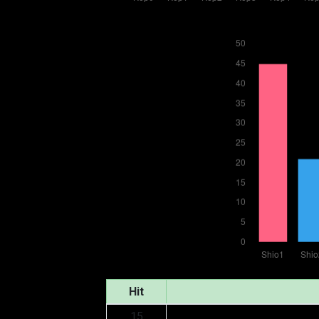
Hit
15