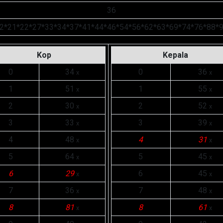
36
2*21*22*27*33*34*37*41*44*46*54*56*62*63*69*74*76*88*
Kop
Kepala
0
34
0
36
x
x
1
51
1
55
x
x
2
30
2
52
x
x
3
33
3
39
x
x
4
48
4
31
x
x
5
64
5
45
x
x
6
29
6
45
x
x
7
36
7
48
x
x
8
81
8
61
x
x