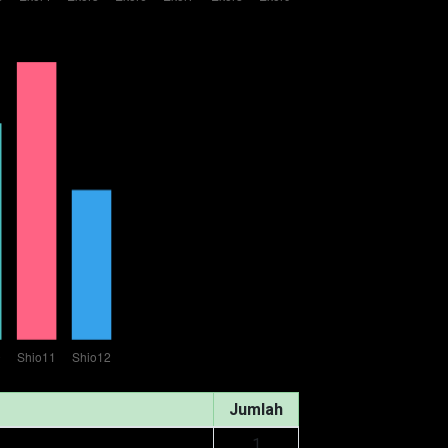
Jumlah
1