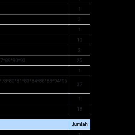
1
3
1
10
2
87*89*90*93
25
1
*78*80*81*83*84*86*88*94*95
37
1
18
Jumlah
1