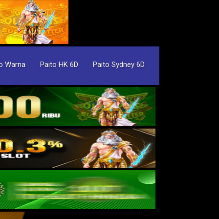
to Warna
Paito HK 6D
Paito Sydney 6D