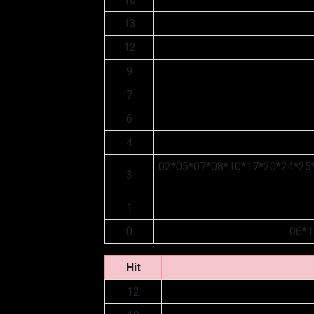
13
12
9
7
6
4
02*05*07*08*10*17*20*24*25
3
1
0
06*1
Hit
12