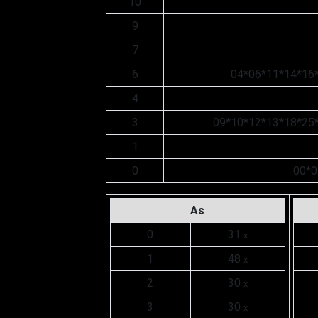
10
9
7
6
04*06*11*14*16
4
3
09*10*12*13*18*25
1
0
00*0
As
0
31
x
1
48
x
2
30
x
3
30
x