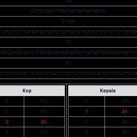
74
07*22*56*77*80*90*94*95*98*99
01*66
*17*21*23*34*43*46*50*52*55*60*61*65*67*69*72*73*76*78
57
*28*29*30*36*37*38*42*44*45*49*53*54*58*59*63*64*68*70
51
2*03*05*08*19*20*24*26*27*32*33*35*39*41*62*75*82*83*
Kop
Kepala
0
51
0
55
x
x
1
47
1
61
x
x
2
30
2
30
x
x
3
33
3
36
x
x