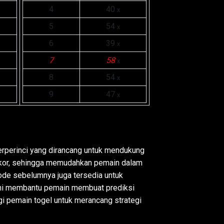
4
40
x
5
54
x
6
39
x
7
58
x
8
54
x
9
47
x
terperinci yang dirancang untuk mendukung
n Ekor, sehingga memudahkan pemain dalam
riode sebelumnya juga tersedia untuk
 ini membantu pemain membuat prediksi
gi pemain togel untuk merancang strategi