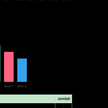
Jumlah
1