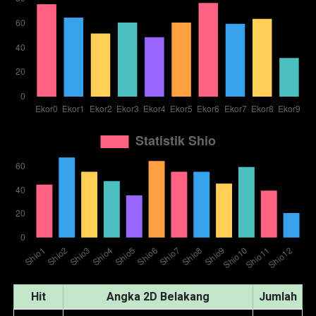
Hit
Angka 2D Belakang
Jumlah