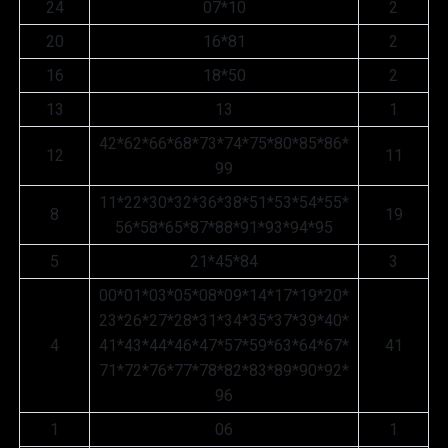
24
07*10
2
20
16*81
2
16
18*50
2
13
13
1
42*62*66*68*73*74*75*80*85*86*
12
11
99
11*22*30*32*36*38*51*53*54*55*
8
19
56*58*65*87*88*91*93*94*95
5
21*45*84
3
00*01*03*05*08*09*14*17*19*20*
23*26*27*28*31*34*35*37*39*40*
4
41*43*44*46*47*57*59*63*64*67*
41
71*72*76*77*78*82*83*89*90*92*
96
1
06
1