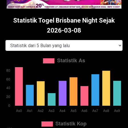
Statistik Togel Brisbane Night Sejak
2026-03-08