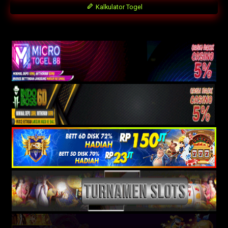
Kalkulator Togel