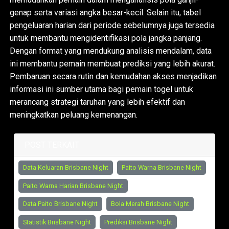
genap serta variasi angka besar-kecil. Selain itu, tabel
pengeluaran harian dari periode sebelumnya juga tersedia
untuk membantu mengidentifikasi pola jangka panjang.
Dengan format yang mendukung analisis mendalam, data
ini membantu pemain membuat prediksi yang lebih akurat.
Pembaruan secara rutin dan kemudahan akses menjadikan
informasi ini sumber utama bagi pemain togel untuk
merancang strategi taruhan yang lebih efektif dan
meningkatkan peluang kemenangan.
POST TERKAIT
Data Keluaran Brisbane Night
Paito Warna Brisbane Night
Paito Warna Harian Brisbane Night
Data Paito Brisbane Night
Bola Merah Brisbane Night
Statistik Brisbane Night
Prediksi Brisbane Night