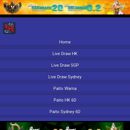
Home
Live Draw HK
Live Draw SGP
Live Draw Sydney
Paito Warna
Paito HK 6D
Paito Sydney 6D