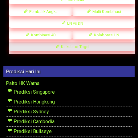
Pembalik Angka
Multi Kombinasi
LN vs DN
Kombinasi 4D
Kolaborasi LN
Kalkulator Togel
Prediksi Hari Ini
Paito HK Warna
Prediksi Singapore
Prediksi Hongkong
Prediksi Sydney
Prediksi Cambodia
Prediksi Bullseye