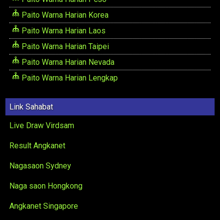
Paito Warna Harian Korea
Paito Warna Harian Laos
Paito Warna Harian Taipei
Paito Warna Harian Nevada
Paito Warna Harian Lengkap
Link Sahabat
Live Draw Virdsam
Result Angkanet
Nagasaon Sydney
Naga saon Hongkong
Angkanet Singapore