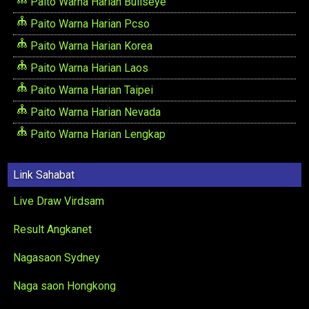
Paito Warna Harian Bullseye
Paito Warna Harian Pcso
Paito Warna Harian Korea
Paito Warna Harian Laos
Paito Warna Harian Taipei
Paito Warna Harian Nevada
Paito Warna Harian Lengkap
Link Sahabat
Live Draw Virdsam
Result Angkanet
Nagasaon Sydney
Naga saon Hongkong