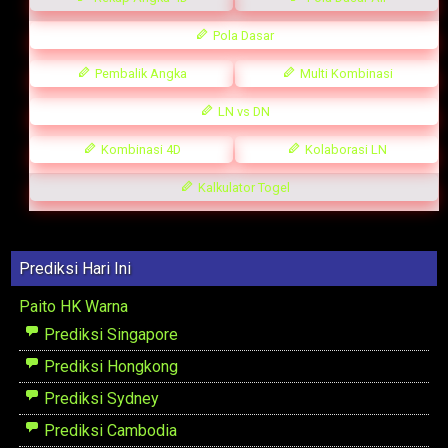
Pola Dasar
Pembalik Angka
Multi Kombinasi
LN vs DN
Kombinasi 4D
Kolaborasi LN
Kalkulator Togel
Prediksi Hari Ini
Paito HK Warna
Prediksi Singapore
Prediksi Hongkong
Prediksi Sydney
Prediksi Cambodia