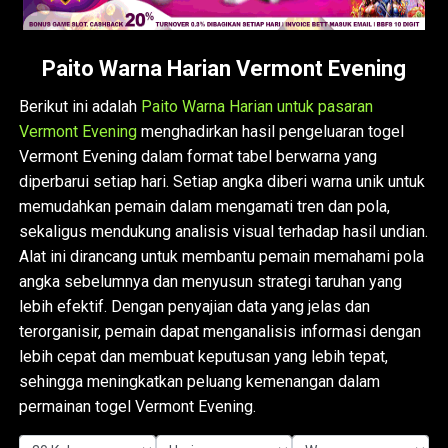
Paito Warna Harian Vermont Evening
Berikut ini adalah
Paito Warna Harian untuk pasaran
Vermont Evening
menghadirkan hasil pengeluaran togel
Vermont Evening dalam format tabel berwarna yang
diperbarui setiap hari. Setiap angka diberi warna unik untuk
memudahkan pemain dalam mengamati tren dan pola,
sekaligus mendukung analisis visual terhadap hasil undian.
Alat ini dirancang untuk membantu pemain memahami pola
angka sebelumnya dan menyusun strategi taruhan yang
lebih efektif. Dengan penyajian data yang jelas dan
terorganisir, pemain dapat menganalisis informasi dengan
lebih cepat dan membuat keputusan yang lebih tepat,
sehingga meningkatkan peluang kemenangan dalam
permainan togel Vermont Evening.