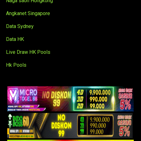
Naga saon Hongkong
Angkanet Singapore
Data Sydney
Data HK
Live Draw HK Pools
Hk Pools