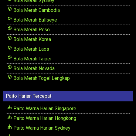
Bola Merah Sydney
Bola Merah Cambodia
Bola Merah Bullseye
Bola Merah Pcso
Bola Merah Korea
Bola Merah Laos
Bola Merah Taipei
Bola Merah Nevada
Bola Merah Togel Lengkap
Paito Harian Tercepat
Paito Warna Harian Singapore
Paito Warna Harian Hongkong
Paito Warna Harian Sydney