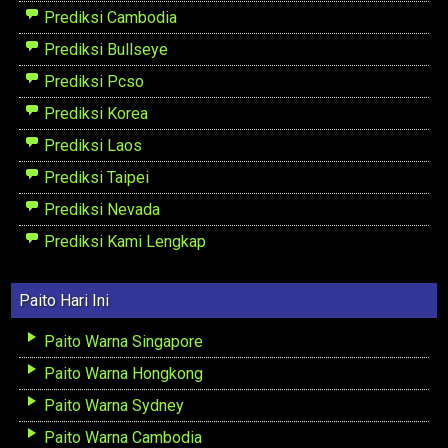
Prediksi Cambodia
Prediksi Bullseye
Prediksi Pcso
Prediksi Korea
Prediksi Laos
Prediksi Taipei
Prediksi Nevada
Prediksi Kami Lengkap
Paito Hari Ini
Paito Warna Singapore
Paito Warna Hongkong
Paito Warna Sydney
Paito Warna Cambodia