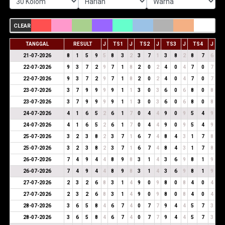
CLEAR
TANGGAL
RESULT
J
TS1
J
TS2
J
TS3
J
TS4
J
21-07-2026
8
1
5
9
5
8
3
2
3
7
1
3
8
2
8
7
6
22-07-2026
9
3
7
2
9
7
1
8
2
0
2
4
0
4
7
0
7
22-07-2026
9
3
7
2
9
7
1
8
2
0
2
4
0
4
7
0
7
23-07-2026
3
7
9
9
9
9
1
1
3
0
3
6
0
6
8
0
8
23-07-2026
3
7
9
9
9
9
1
1
3
0
3
6
0
6
8
0
8
24-07-2026
4
1
6
5
2
6
1
7
0
4
4
9
0
9
5
4
9
24-07-2026
4
1
6
5
2
6
1
7
0
4
4
9
0
9
5
4
9
25-07-2026
3
2
3
8
2
3
7
1
6
7
4
8
4
3
1
7
8
25-07-2026
3
2
3
8
2
3
7
1
6
7
4
8
4
3
1
7
8
26-07-2026
7
4
9
4
4
8
9
8
3
1
4
3
6
9
8
1
9
26-07-2026
7
4
9
4
4
8
9
8
3
1
4
3
6
9
8
1
9
27-07-2026
2
3
2
6
8
3
1
4
9
0
9
8
0
8
4
0
4
27-07-2026
2
3
2
6
8
3
1
4
9
0
9
8
0
8
4
0
4
28-07-2026
3
6
5
8
4
6
7
4
0
7
7
9
4
4
5
7
3
28-07-2026
3
6
5
8
4
6
7
4
0
7
7
9
4
4
5
7
3