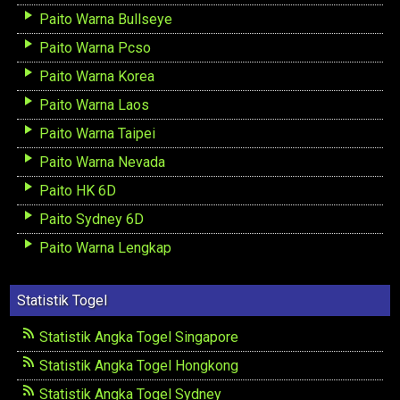
Paito Warna Bullseye
Paito Warna Pcso
Paito Warna Korea
Paito Warna Laos
Paito Warna Taipei
Paito Warna Nevada
Paito HK 6D
Paito Sydney 6D
Paito Warna Lengkap
Statistik Togel
Statistik Angka Togel Singapore
Statistik Angka Togel Hongkong
Statistik Angka Togel Sydney