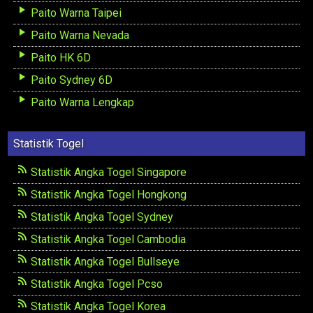
Paito Warna Taipei
Paito Warna Nevada
Paito HK 6D
Paito Sydney 6D
Paito Warna Lengkap
Statistik Togel
Statistik Angka Togel Singapore
Statistik Angka Togel Hongkong
Statistik Angka Togel Sydney
Statistik Angka Togel Cambodia
Statistik Angka Togel Bullseye
Statistik Angka Togel Pcso
Statistik Angka Togel Korea