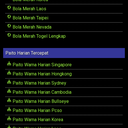
Bola Merah Laos
Bola Merah Taipei
Bola Merah Nevada
Bola Merah Togel Lengkap
Paito Harian Tercepat
Paito Warna Harian Singapore
Paito Warna Harian Hongkong
Paito Warna Harian Sydney
Paito Warna Harian Cambodia
Paito Warna Harian Bullseye
Paito Warna Harian Pcso
Paito Warna Harian Korea