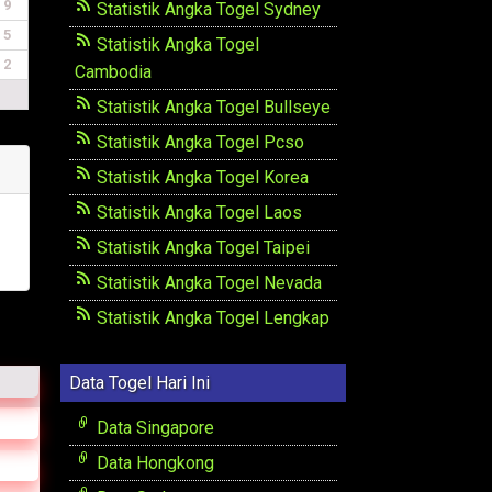
9
Statistik Angka Togel Sydney
5
Statistik Angka Togel
2
Cambodia
Statistik Angka Togel Bullseye
Statistik Angka Togel Pcso
Statistik Angka Togel Korea
Statistik Angka Togel Laos
Statistik Angka Togel Taipei
Statistik Angka Togel Nevada
Statistik Angka Togel Lengkap
Data Togel Hari Ini
Data Singapore
Data Hongkong