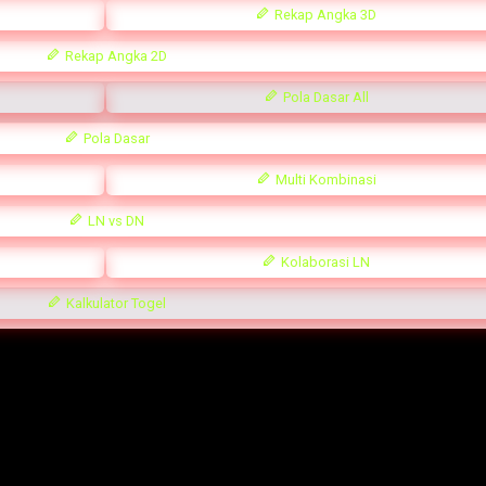
Rekap Angka 3D
Rekap Angka 2D
Pola Dasar All
Pola Dasar
Multi Kombinasi
LN vs DN
Kolaborasi LN
Kalkulator Togel