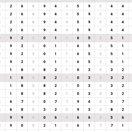
4
2
6
8
9
4
4
5
9
5
4
4
4
2
6
8
9
4
4
5
9
5
4
4
4
2
6
8
9
4
4
5
9
5
4
4
4
2
6
8
9
4
4
5
9
5
4
4
5
9
2
2
0
1
1
6
5
2
5
1
5
9
2
2
0
1
1
6
5
2
5
1
5
9
2
2
0
1
1
6
5
2
5
1
5
9
2
2
0
1
1
6
5
2
5
1
1
1
8
9
8
2
1
0
3
3
3
2
1
1
8
9
8
2
1
0
3
3
3
2
1
1
8
9
8
2
1
0
3
3
3
2
1
1
8
9
8
2
1
0
3
3
3
2
4
6
7
4
0
7
7
9
4
4
5
7
6
6
8
5
3
2
5
9
3
3
8
2
1
9
9
9
0
6
6
6
6
3
5
6
3
9
0
9
2
1
3
6
1
7
7
1