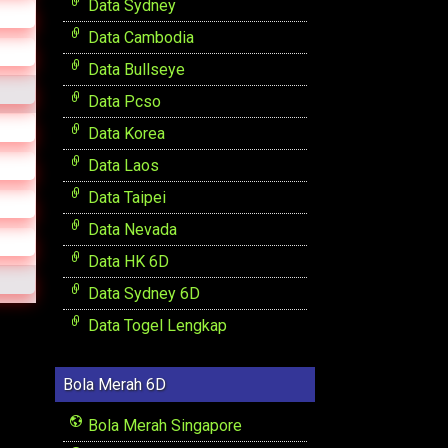
Data Sydney
Data Cambodia
Data Bullseye
Data Pcso
Data Korea
Data Laos
Data Taipei
Data Nevada
Data HK 6D
Data Sydney 6D
Data Togel Lengkap
Bola Merah 6D
Bola Merah Singapore