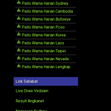
Paito Warna Harian Sydney
Paito Warna Harian Cambodia
Paito Warna Harian Bullseye
Paito Warna Harian Pcso
Paito Warna Harian Korea
Paito Warna Harian Laos
Paito Warna Harian Taipei
Paito Warna Harian Nevada
Paito Warna Harian Lengkap
Link Sahabat
Live Draw Virdsam
Result Angkanet