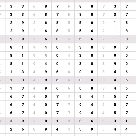
9
3
3
6
8
7
6
8
8
7
3
7
9
3
3
6
8
7
6
8
8
7
3
7
1
2
9
2
6
8
5
5
6
2
1
8
1
2
9
2
6
8
5
5
6
2
1
8
1
2
9
2
6
8
5
5
6
2
1
8
4
8
1
9
4
0
4
3
0
3
9
0
4
8
1
9
4
0
4
3
0
3
9
0
4
8
1
9
4
0
4
3
0
3
9
0
5
1
3
4
9
6
6
0
8
8
4
6
5
1
3
4
9
6
6
0
8
8
4
6
5
1
3
4
9
6
6
0
8
8
4
6
4
6
7
4
0
7
7
9
4
4
5
7
4
6
7
4
0
7
7
9
4
4
5
7
4
6
7
4
0
7
7
9
4
4
5
7
8
3
9
3
8
1
9
8
6
5
3
1
4
2
6
8
9
4
4
5
9
5
4
4