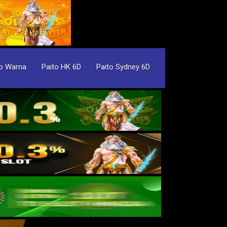
to Warna
Paito HK 6D
Paito Sydney 6D