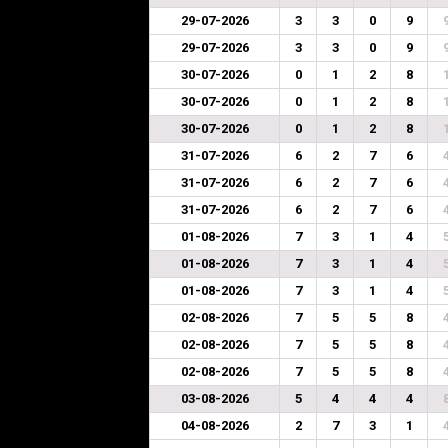
29-07-2026
3
3
0
9
29-07-2026
3
3
0
9
30-07-2026
0
1
2
8
30-07-2026
0
1
2
8
30-07-2026
0
1
2
8
31-07-2026
6
2
7
6
31-07-2026
6
2
7
6
31-07-2026
6
2
7
6
01-08-2026
7
3
1
4
01-08-2026
7
3
1
4
01-08-2026
7
3
1
4
02-08-2026
7
5
5
8
02-08-2026
7
5
5
8
02-08-2026
7
5
5
8
03-08-2026
5
4
4
4
04-08-2026
2
7
3
1