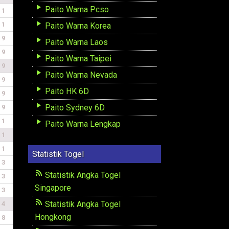
Paito Warna Pcso
1
1
Paito Warna Korea
9
Paito Warna Laos
9
Paito Warna Taipei
9
Paito Warna Nevada
9
Paito HK 6D
9
Paito Sydney 6D
9
1
Paito Warna Lengkap
1
1
Statistik Togel
3
Statistik Angka Togel
3
Singapore
3
Statistik Angka Togel
4
Hongkong
8