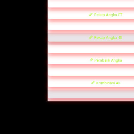
Rekap Angka CT
Rekap Angka 4D
Pembalik Angka
Kombinasi 4D