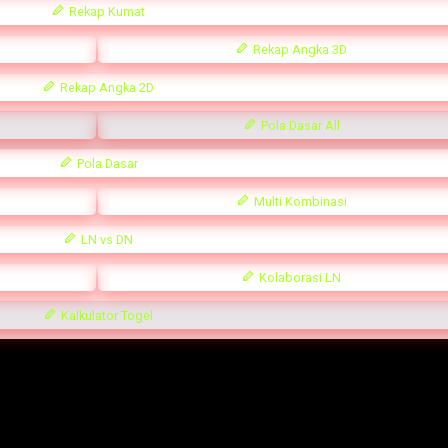
Rekap Kumat
Rekap Angka 3D
Rekap Angka 2D
Pola Dasar All
Pola Dasar
Multi Kombinasi
LN vs DN
Kolaborasi LN
Kalkulator Togel