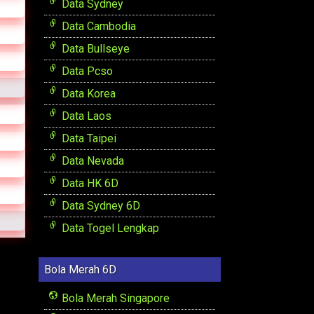
Data Sydney
Data Cambodia
Data Bullseye
Data Pcso
Data Korea
Data Laos
Data Taipei
Data Nevada
Data HK 6D
Data Sydney 6D
Data Togel Lengkap
Bola Merah 6D
Bola Merah Singapore