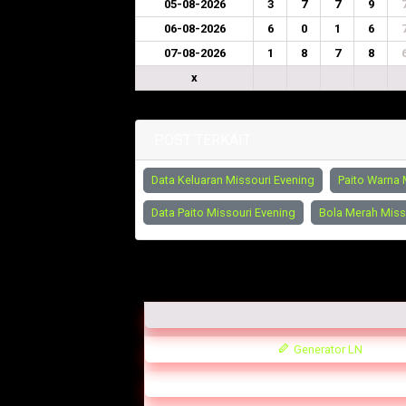
05-08-2026
3
7
7
9
06-08-2026
6
0
1
6
07-08-2026
1
8
7
8
x
POST TERKAIT
Data Keluaran Missouri Evening
Paito Warna 
Data Paito Missouri Evening
Bola Merah Miss
Generator LN