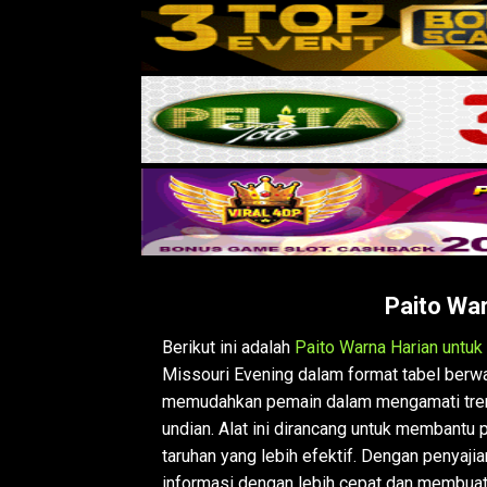
Paito War
Berikut ini adalah
Paito Warna Harian untuk
Missouri Evening dalam format tabel berwar
memudahkan pemain dalam mengamati tren d
undian. Alat ini dirancang untuk membant
taruhan yang lebih efektif. Dengan penyajia
informasi dengan lebih cepat dan membuat