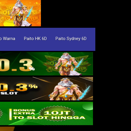
to Warna
Paito HK 6D
Paito Sydney 6D