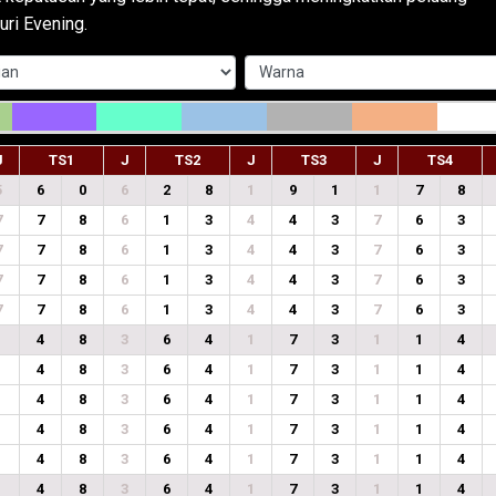
ri Evening.
J
TS1
J
TS2
J
TS3
J
TS4
5
6
0
6
2
8
1
9
1
1
7
8
7
7
8
6
1
3
4
4
3
7
6
3
7
7
8
6
1
3
4
4
3
7
6
3
7
7
8
6
1
3
4
4
3
7
6
3
7
7
8
6
1
3
4
4
3
7
6
3
1
4
8
3
6
4
1
7
3
1
1
4
1
4
8
3
6
4
1
7
3
1
1
4
1
4
8
3
6
4
1
7
3
1
1
4
1
4
8
3
6
4
1
7
3
1
1
4
1
4
8
3
6
4
1
7
3
1
1
4
1
4
8
3
6
4
1
7
3
1
1
4