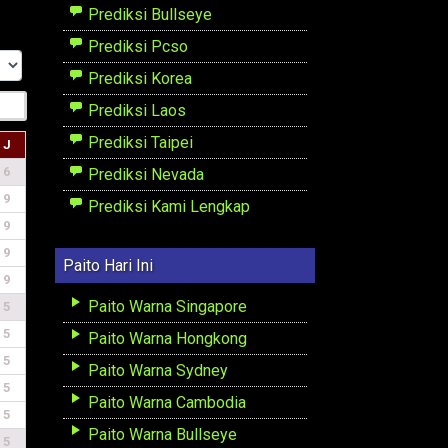
Prediksi Bullseye
Prediksi Pcso
Prediksi Korea
Prediksi Laos
Prediksi Taipei
J
6
Prediksi Nevada
9
Prediksi Kami Lengkap
9
9
Paito Hari Ini
9
Paito Warna Singapore
5
5
Paito Warna Hongkong
5
Paito Warna Sydney
5
Paito Warna Cambodia
5
Paito Warna Bullseye
5