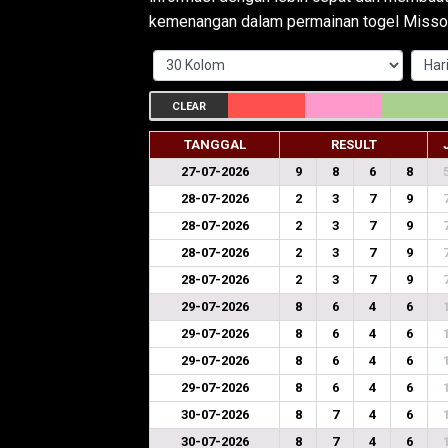
kemenangan dalam permainan togel Missou
CLEAR
TANGGAL
RESULT
27-07-2026
9
8
6
8
28-07-2026
2
3
7
9
28-07-2026
2
3
7
9
28-07-2026
2
3
7
9
28-07-2026
2
3
7
9
29-07-2026
8
6
4
6
29-07-2026
8
6
4
6
29-07-2026
8
6
4
6
29-07-2026
8
6
4
6
30-07-2026
8
7
4
6
30-07-2026
8
7
4
6