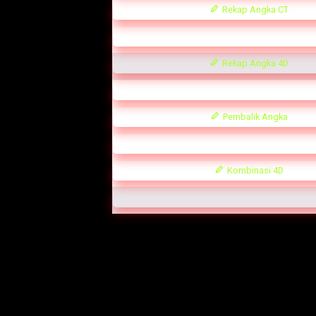
Rekap Angka CT
Rekap Angka 4D
Pembalik Angka
Kombinasi 4D