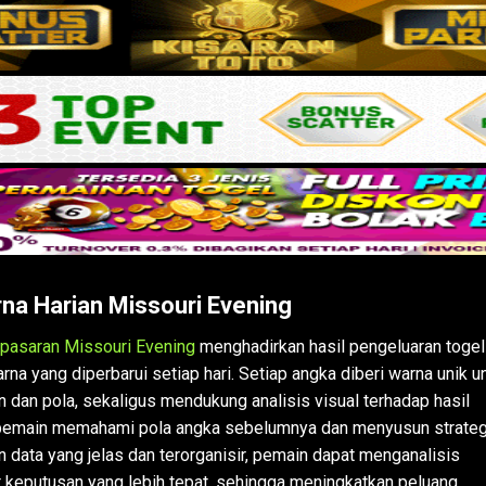
na Harian Missouri Evening
 pasaran Missouri Evening
menghadirkan hasil pengeluaran togel
na yang diperbarui setiap hari. Setiap angka diberi warna unik u
an pola, sekaligus mendukung analisis visual terhadap hasil
u pemain memahami pola angka sebelumnya dan menyusun strateg
n data yang jelas dan terorganisir, pemain dapat menganalisis
 keputusan yang lebih tepat, sehingga meningkatkan peluang