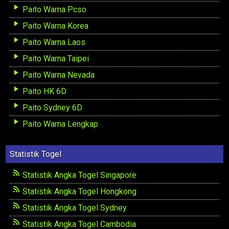
Paito Warna Pcso
Paito Warna Korea
Paito Warna Laos
Paito Warna Taipei
Paito Warna Nevada
Paito HK 6D
Paito Sydney 6D
Paito Warna Lengkap
Statistik Togel
Statistik Angka Togel Singapore
Statistik Angka Togel Hongkong
Statistik Angka Togel Sydney
Statistik Angka Togel Cambodia