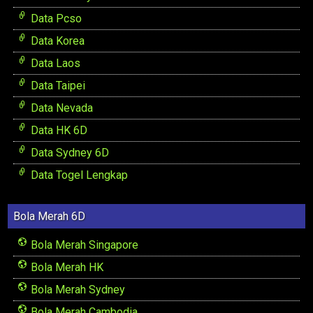
Data Pcso
Data Korea
Data Laos
Data Taipei
Data Nevada
Data HK 6D
Data Sydney 6D
Data Togel Lengkap
Bola Merah 6D
Bola Merah Singapore
Bola Merah HK
Bola Merah Sydney
Bola Merah Cambodia