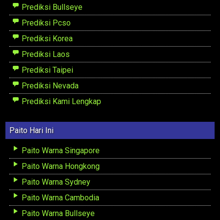
Prediksi Bullseye
Prediksi Pcso
Prediksi Korea
Prediksi Laos
Prediksi Taipei
Prediksi Nevada
Prediksi Kami Lengkap
Paito Hari Ini
Paito Warna Singapore
Paito Warna Hongkong
Paito Warna Sydney
Paito Warna Cambodia
Paito Warna Bullseye