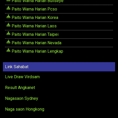
Paito Warna Harian Bullseye
Paito Warna Harian Pcso
Paito Warna Harian Korea
Paito Warna Harian Laos
Paito Warna Harian Taipei
Paito Warna Harian Nevada
Paito Warna Harian Lengkap
Link Sahabat
Live Draw Virdsam
Result Angkanet
Nagasaon Sydney
Naga saon Hongkong