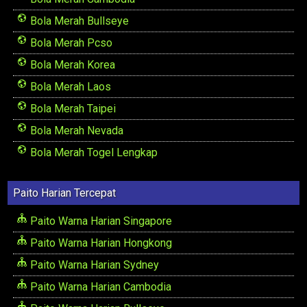
Bola Merah Bullseye
Bola Merah Pcso
Bola Merah Korea
Bola Merah Laos
Bola Merah Taipei
Bola Merah Nevada
Bola Merah Togel Lengkap
Paito Harian Tercepat
Paito Warna Harian Singapore
Paito Warna Harian Hongkong
Paito Warna Harian Sydney
Paito Warna Harian Cambodia