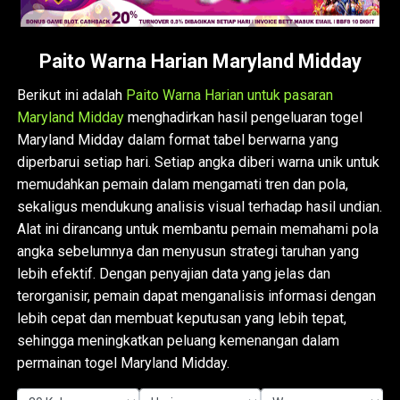
Paito Warna Harian Maryland Midday
Berikut ini adalah
Paito Warna Harian untuk pasaran
Maryland Midday
menghadirkan hasil pengeluaran togel
Maryland Midday dalam format tabel berwarna yang
diperbarui setiap hari. Setiap angka diberi warna unik untuk
memudahkan pemain dalam mengamati tren dan pola,
sekaligus mendukung analisis visual terhadap hasil undian.
Alat ini dirancang untuk membantu pemain memahami pola
angka sebelumnya dan menyusun strategi taruhan yang
lebih efektif. Dengan penyajian data yang jelas dan
terorganisir, pemain dapat menganalisis informasi dengan
lebih cepat dan membuat keputusan yang lebih tepat,
sehingga meningkatkan peluang kemenangan dalam
permainan togel Maryland Midday.