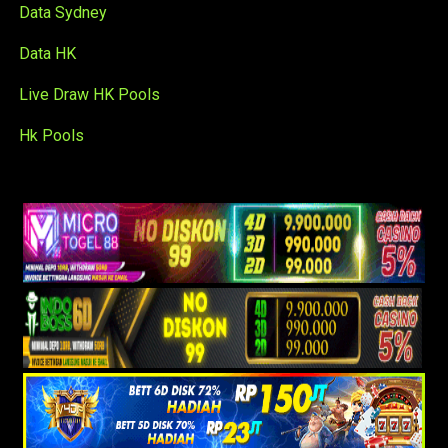
Data Sydney
Data HK
Live Draw HK Pools
Hk Pools