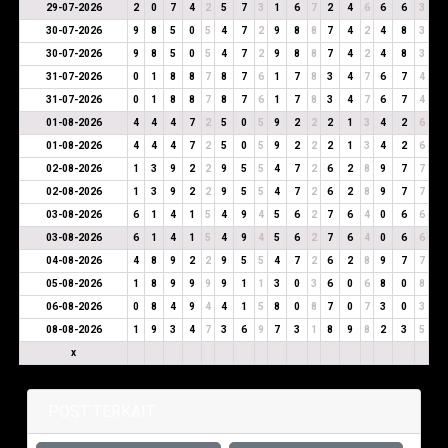
29-07-2026
2
0
7
4
2
5
7
3
1
6
7
2
4
6
6
6
3
30-07-2026
9
8
5
0
5
4
7
2
9
8
8
7
4
2
4
8
3
30-07-2026
9
8
5
0
5
4
7
2
9
8
8
7
4
2
4
8
3
31-07-2026
0
1
8
8
7
8
7
6
1
7
8
3
4
7
6
7
4
31-07-2026
0
1
8
8
7
8
7
6
1
7
8
3
4
7
6
7
4
01-08-2026
4
4
4
7
2
5
0
5
9
2
2
2
1
3
4
2
6
01-08-2026
4
4
4
7
2
5
0
5
9
2
2
2
1
3
4
2
6
02-08-2026
1
3
9
2
2
9
5
5
4
7
2
6
2
8
9
7
7
02-08-2026
1
3
9
2
2
9
5
5
4
7
2
6
2
8
9
7
7
03-08-2026
6
1
4
1
5
4
9
4
5
6
2
7
6
4
0
6
6
03-08-2026
6
1
4
1
5
4
9
4
5
6
2
7
6
4
0
6
6
04-08-2026
4
8
9
2
2
9
5
5
4
7
2
6
2
8
9
7
7
05-08-2026
1
8
9
9
9
9
1
1
3
0
3
6
0
6
8
0
8
06-08-2026
0
8
4
9
4
4
1
5
8
0
8
7
0
7
3
0
3
08-08-2026
1
9
3
4
7
3
6
9
7
3
1
8
9
8
2
3
5
x
POST TERKAIT