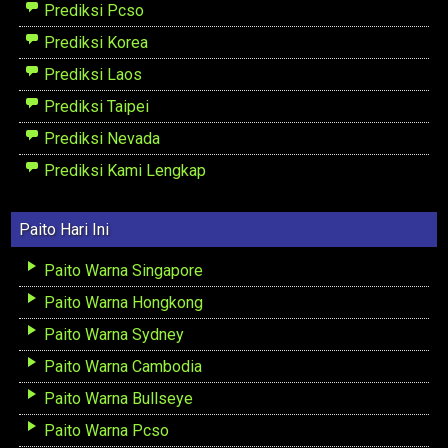
Prediksi Pcso
Prediksi Korea
Prediksi Laos
Prediksi Taipei
Prediksi Nevada
Prediksi Kami Lengkap
Paito Hari Ini
Paito Warna Singapore
Paito Warna Hongkong
Paito Warna Sydney
Paito Warna Cambodia
Paito Warna Bullseye
Paito Warna Pcso