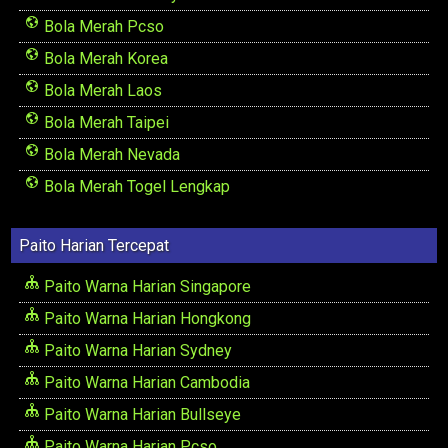
Bola Merah Pcso
Bola Merah Korea
Bola Merah Laos
Bola Merah Taipei
Bola Merah Nevada
Bola Merah Togel Lengkap
Paito Harian Tercepat
Paito Warna Harian Singapore
Paito Warna Harian Hongkong
Paito Warna Harian Sydney
Paito Warna Harian Cambodia
Paito Warna Harian Bullseye
Paito Warna Harian Pcso