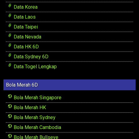
Data Korea
Data Laos
Data Taipei
Data Nevada
Data HK 6D
Data Sydney 6D
Data Togel Lengkap
Bola Merah 6D
Bola Merah Singapore
Bola Merah HK
Bola Merah Sydney
Bola Merah Cambodia
Bola Merah Bullseye