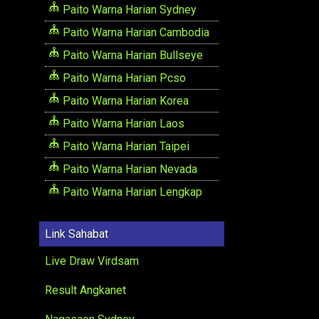
Paito Warna Harian Sydney
Paito Warna Harian Cambodia
Paito Warna Harian Bullseye
Paito Warna Harian Pcso
Paito Warna Harian Korea
Paito Warna Harian Laos
Paito Warna Harian Taipei
Paito Warna Harian Nevada
Paito Warna Harian Lengkap
Link Sahabat
Live Draw Virdsam
Result Angkanet