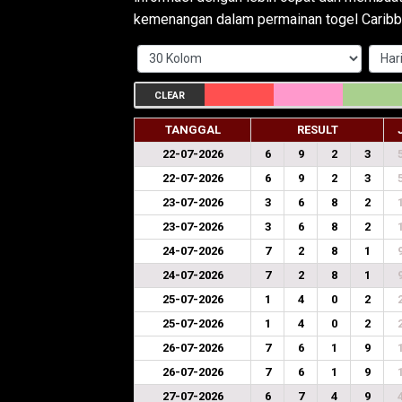
kemenangan dalam permainan togel Caribb
CLEAR
TANGGAL
RESULT
22-07-2026
6
9
2
3
22-07-2026
6
9
2
3
23-07-2026
3
6
8
2
23-07-2026
3
6
8
2
24-07-2026
7
2
8
1
24-07-2026
7
2
8
1
25-07-2026
1
4
0
2
25-07-2026
1
4
0
2
26-07-2026
7
6
1
9
26-07-2026
7
6
1
9
27-07-2026
6
7
4
9