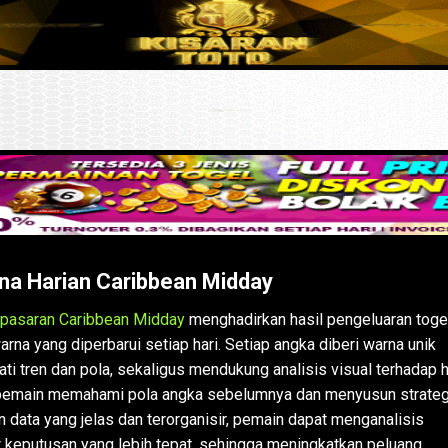
na Harian Caribbean Midday
k pasaran Caribbean Midday
menghadirkan hasil pengeluaran toge
na yang diperbarui setiap hari. Setiap angka diberi warna unik
tren dan pola, sekaligus mendukung analisis visual terhadap h
u pemain memahami pola angka sebelumnya dan menyusun strateg
n data yang jelas dan terorganisir, pemain dapat menganalisis
 keputusan yang lebih tepat, sehingga meningkatkan peluang