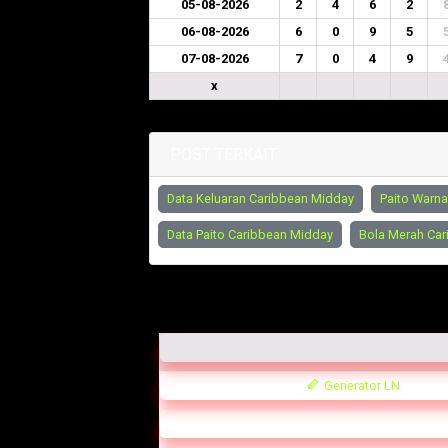
05-08-2026
2
4
6
2
06-08-2026
6
0
9
5
07-08-2026
7
0
4
9
x
POST TERKAIT
Data Keluaran Caribbean Midday
Paito Warn
Data Paito Caribbean Midday
Bola Merah Ca
Generator LN