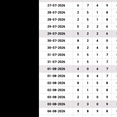
27-07-2026
6
7
4
9
28-07-2026
2
5
1
8
28-07-2026
2
5
1
8
29-07-2026
5
2
2
6
29-07-2026
5
2
2
6
30-07-2026
8
2
4
0
30-07-2026
8
2
4
0
31-07-2026
1
5
1
7
31-07-2026
1
5
1
7
01-08-2026
4
0
4
7
01-08-2026
4
0
4
7
02-08-2026
8
1
5
8
02-08-2026
8
1
5
8
03-08-2026
2
3
0
9
03-08-2026
2
3
0
9
04-08-2026
9
8
9
8