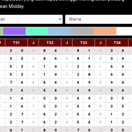
ean Midday.
J
TS1
J
TS2
J
TS3
J
TS4
5
3
0
3
8
4
3
8
1
9
3
4
5
3
0
3
8
4
3
8
1
9
3
4
1
5
3
8
1
0
1
2
8
1
6
0
1
5
3
8
1
0
1
2
8
1
6
0
9
7
6
4
4
4
8
4
9
4
9
4
9
7
6
4
4
4
8
4
9
4
9
4
2
1
6
7
5
3
8
0
9
9
3
5
2
1
6
7
5
3
8
0
9
9
3
5
1
2
7
9
6
2
8
5
4
9
1
2
1
2
7
9
6
2
8
5
4
9
1
2
4
4
1
5
8
0
8
7
0
7
3
0