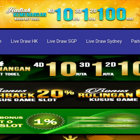
e
Live Draw HK
Live Draw SGP
Live Draw Sydney
Pai