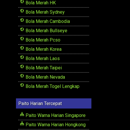
Bola Merah HK
Bola Merah Sydney
Bola Merah Cambodia
Bola Merah Bullseye
Bola Merah Pcso
Bola Merah Korea
Bola Merah Laos
Bola Merah Taipei
Bola Merah Nevada
Bola Merah Togel Lengkap
Paito Harian Tercepat
Paito Warna Harian Singapore
Paito Warna Harian Hongkong