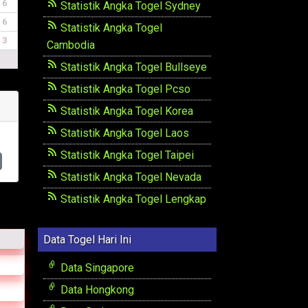
6
Statistik Angka Togel Sydney
6
Statistik Angka Togel
3
Cambodia
Statistik Angka Togel Bullseye
Statistik Angka Togel Pcso
Statistik Angka Togel Korea
Statistik Angka Togel Laos
Statistik Angka Togel Taipei
Statistik Angka Togel Nevada
Statistik Angka Togel Lengkap
Data Togel Hari Ini
Data Singapore
Data Hongkong