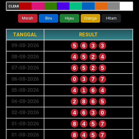
CLEAR
Merah
Biru
Hijau
Orange
Hitam
TANGGAL
RESULT
09-08-2026
5
6
3
3
08-08-2026
4
5
2
4
07-08-2026
6
5
2
5
06-08-2026
0
3
7
7
05-08-2026
4
1
6
4
04-08-2026
2
8
6
5
02-08-2026
4
6
3
0
01-08-2026
8
4
5
7
01-08-2026
8
4
5
7