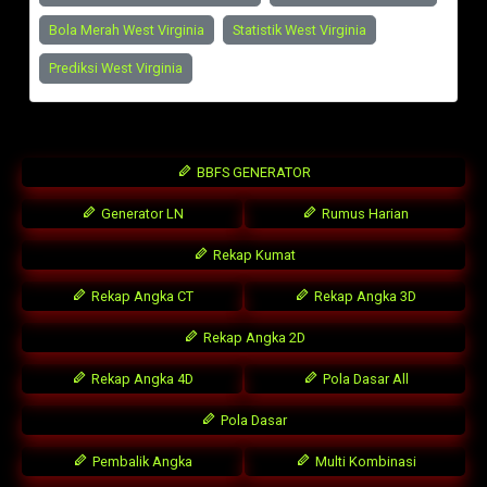
Bola Merah West Virginia
Statistik West Virginia
Prediksi West Virginia
BBFS GENERATOR
Generator LN
Rumus Harian
Rekap Kumat
Rekap Angka CT
Rekap Angka 3D
Rekap Angka 2D
Rekap Angka 4D
Pola Dasar All
Pola Dasar
Pembalik Angka
Multi Kombinasi