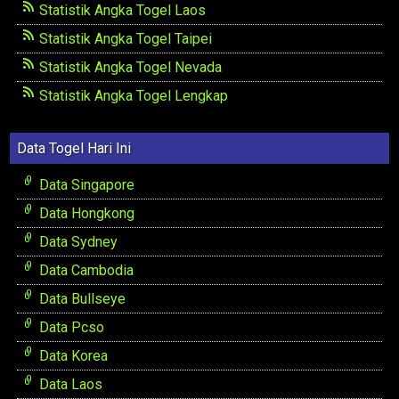
Statistik Angka Togel Laos
Statistik Angka Togel Taipei
Statistik Angka Togel Nevada
Statistik Angka Togel Lengkap
Data Togel Hari Ini
Data Singapore
Data Hongkong
Data Sydney
Data Cambodia
Data Bullseye
Data Pcso
Data Korea
Data Laos