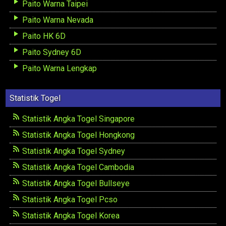
Paito Warna Taipei
Paito Warna Nevada
Paito HK 6D
Paito Sydney 6D
Paito Warna Lengkap
Statistik Togel
Statistik Angka Togel Singapore
Statistik Angka Togel Hongkong
Statistik Angka Togel Sydney
Statistik Angka Togel Cambodia
Statistik Angka Togel Bullseye
Statistik Angka Togel Pcso
Statistik Angka Togel Korea