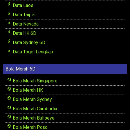
Data Laos
Data Taipei
Data Nevada
Data HK 6D
Data Sydney 6D
Data Togel Lengkap
Bola Merah 6D
Bola Merah Singapore
Bola Merah HK
Bola Merah Sydney
Bola Merah Cambodia
Bola Merah Bullseye
Bola Merah Pcso