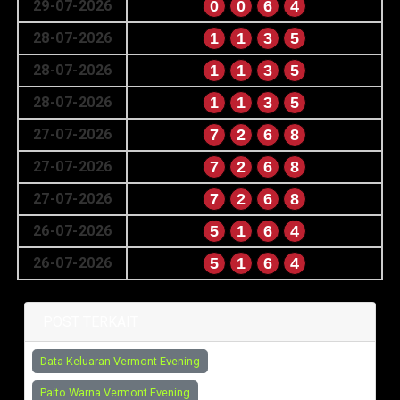
29-07-2026
0
0
6
4
28-07-2026
1
1
3
5
28-07-2026
1
1
3
5
28-07-2026
1
1
3
5
27-07-2026
7
2
6
8
27-07-2026
7
2
6
8
27-07-2026
7
2
6
8
26-07-2026
5
1
6
4
26-07-2026
5
1
6
4
POST TERKAIT
Data Keluaran Vermont Evening
Paito Warna Vermont Evening