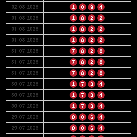
02-08-2026
1
0
9
4
01-08-2026
1
8
2
2
01-08-2026
1
8
2
2
01-08-2026
1
8
2
2
31-07-2026
7
8
2
8
31-07-2026
7
8
2
8
31-07-2026
7
8
2
8
30-07-2026
1
7
3
4
30-07-2026
1
7
3
4
30-07-2026
1
7
3
4
29-07-2026
0
0
6
4
29-07-2026
0
0
6
4