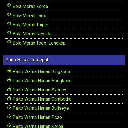
Bola Merah Korea
Bola Merah Laos
Bola Merah Taipei
Bola Merah Nevada
Bola Merah Togel Lengkap
Paito Harian Tercepat
Paito Warna Harian Singapore
Paito Warna Harian Hongkong
Paito Warna Harian Sydney
Paito Warna Harian Cambodia
Paito Warna Harian Bullseye
Paito Warna Harian Pcso
Paito Warna Harian Korea