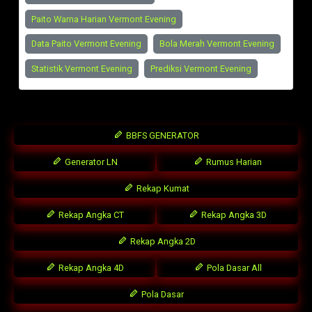
Paito Warna Harian Vermont Evening
Data Paito Vermont Evening
Bola Merah Vermont Evening
Statistik Vermont Evening
Prediksi Vermont Evening
BBFS GENERATOR
Generator LN
Rumus Harian
Rekap Kumat
Rekap Angka CT
Rekap Angka 3D
Rekap Angka 2D
Rekap Angka 4D
Pola Dasar All
Pola Dasar