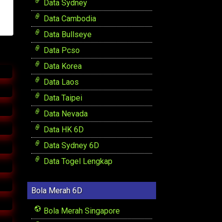
Data Sydney
Data Cambodia
Data Bullseye
Data Pcso
Data Korea
Data Laos
Data Taipei
Data Nevada
Data HK 6D
Data Sydney 6D
Data Togel Lengkap
Bola Merah 6D
Bola Merah Singapore