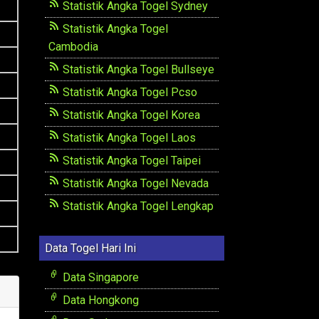
Statistik Angka Togel Sydney
Statistik Angka Togel
Cambodia
Statistik Angka Togel Bullseye
Statistik Angka Togel Pcso
Statistik Angka Togel Korea
Statistik Angka Togel Laos
Statistik Angka Togel Taipei
Statistik Angka Togel Nevada
Statistik Angka Togel Lengkap
Data Togel Hari Ini
Data Singapore
Data Hongkong