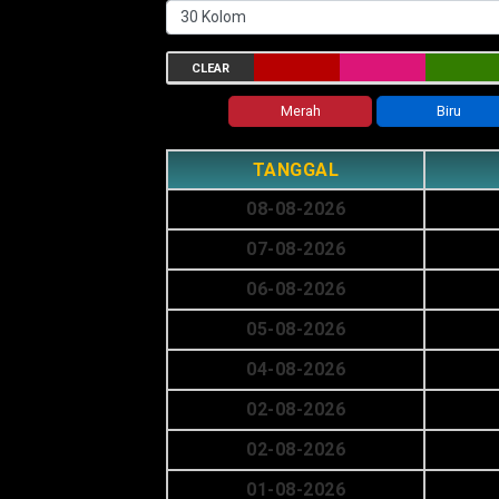
CLEAR
Merah
Biru
TANGGAL
08-08-2026
07-08-2026
06-08-2026
05-08-2026
04-08-2026
02-08-2026
02-08-2026
01-08-2026