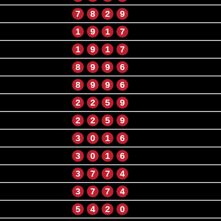
7
8
2
9
1
9
1
7
1
9
1
7
8
9
9
6
8
9
9
6
2
2
5
9
2
2
5
9
3
0
1
6
3
0
1
6
3
7
7
4
3
7
7
4
5
4
2
0