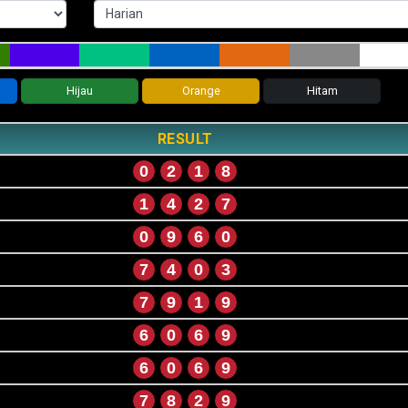
Hijau
Orange
Hitam
RESULT
0
2
1
8
1
4
2
7
0
9
6
0
7
4
0
3
7
9
1
9
6
0
6
9
6
0
6
9
7
8
2
9