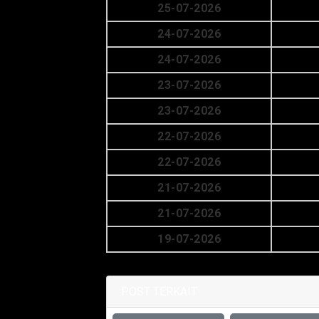
25-07-2026
24-07-2026
24-07-2026
23-07-2026
23-07-2026
22-07-2026
22-07-2026
21-07-2026
21-07-2026
19-07-2026
POST TERKAIT