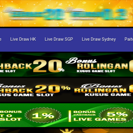
e
Live Draw HK
Live Draw SGP
Live Draw Sydney
Pai