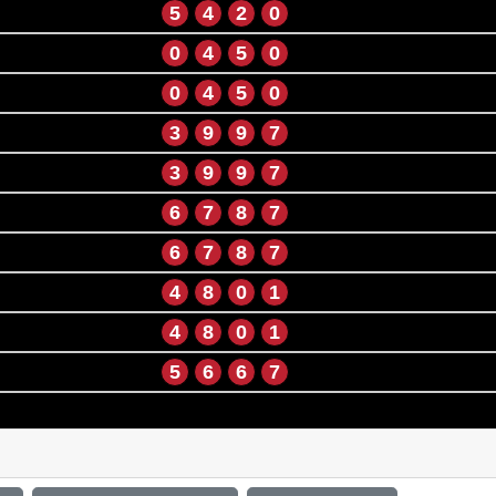
5
4
2
0
0
4
5
0
0
4
5
0
3
9
9
7
3
9
9
7
6
7
8
7
6
7
8
7
4
8
0
1
4
8
0
1
5
6
6
7