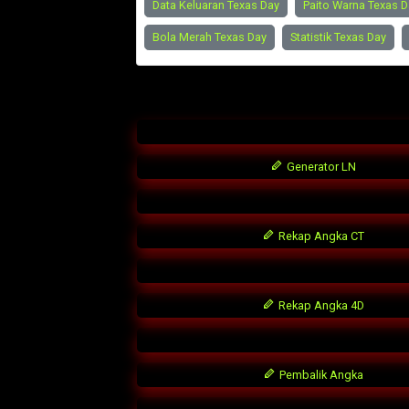
Data Keluaran Texas Day
Paito Warna Texas D
Bola Merah Texas Day
Statistik Texas Day
Generator LN
Rekap Angka CT
Rekap Angka 4D
Pembalik Angka