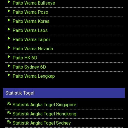
Paito Warna Bullseye
Paito Warna Pcso
Paito Warna Korea
Paito Warna Laos
Paito Warna Taipei
Paito Warna Nevada
Paito HK 6D
Paito Sydney 6D
Paito Warna Lengkap
Statistik Togel
Statistik Angka Togel Singapore
Statistik Angka Togel Hongkong
Statistik Angka Togel Sydney