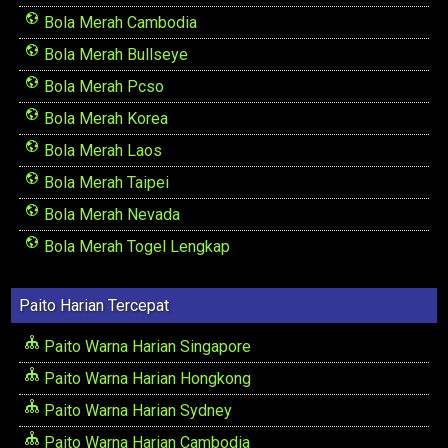
Bola Merah Cambodia
Bola Merah Bullseye
Bola Merah Pcso
Bola Merah Korea
Bola Merah Laos
Bola Merah Taipei
Bola Merah Nevada
Bola Merah Togel Lengkap
Paito Harian Tercepat
Paito Warna Harian Singapore
Paito Warna Harian Hongkong
Paito Warna Harian Sydney
Paito Warna Harian Cambodia