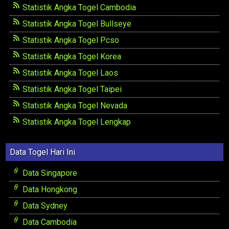
Statistik Angka Togel Cambodia
Statistik Angka Togel Bullseye
Statistik Angka Togel Pcso
Statistik Angka Togel Korea
Statistik Angka Togel Laos
Statistik Angka Togel Taipei
Statistik Angka Togel Nevada
Statistik Angka Togel Lengkap
Data Togel Hari Ini
Data Singapore
Data Hongkong
Data Sydney
Data Cambodia