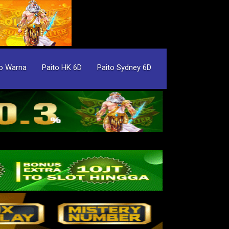
to Warna
Paito HK 6D
Paito Sydney 6D