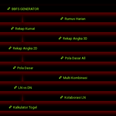
BBFS GENERATOR
Rumus Harian
Rekap Kumat
Rekap Angka 3D
Rekap Angka 2D
Pola Dasar All
Pola Dasar
Multi Kombinasi
LN vs DN
Kolaborasi LN
Kalkulator Togel