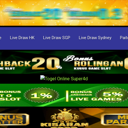
e
Live Draw HK
Live Draw SGP
Live Draw Sydney
Pai