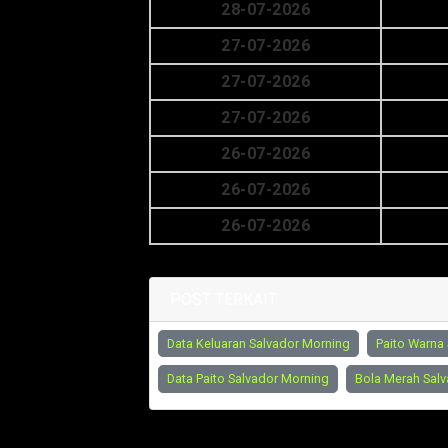
28-07-2026
27-07-2026
27-07-2026
27-07-2026
26-07-2026
26-07-2026
26-07-2026
POST TERKAIT
Data Keluaran Salvador Morning
Paito Warna
Data Paito Salvador Morning
Bola Merah Sal