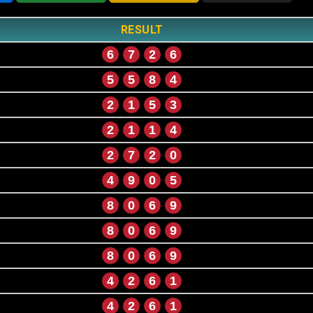
RESULT
6
7
2
6
5
5
8
4
2
1
5
3
2
1
1
4
2
7
2
0
4
9
0
5
8
0
6
9
8
0
6
9
8
0
6
9
4
2
6
1
4
2
6
1