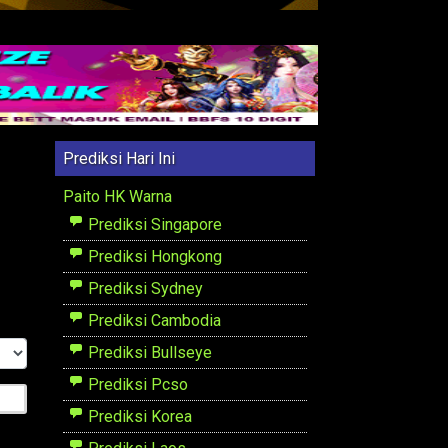
Prediksi Hari Ini
Paito HK Warna
Prediksi Singapore
Prediksi Hongkong
Prediksi Sydney
Prediksi Cambodia
Prediksi Bullseye
Prediksi Pcso
Prediksi Korea