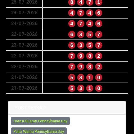
25-07-2026
8
4
7
1
24-07-2026
4
7
4
6
24-07-2026
4
7
4
6
23-07-2026
6
3
5
7
23-07-2026
6
3
5
7
22-07-2026
7
9
8
2
22-07-2026
7
9
8
2
21-07-2026
5
3
1
0
21-07-2026
5
3
1
0
POST TERKAIT
Data Keluaran Pennsylvania Day
Paito Warna Pennsylvania Day