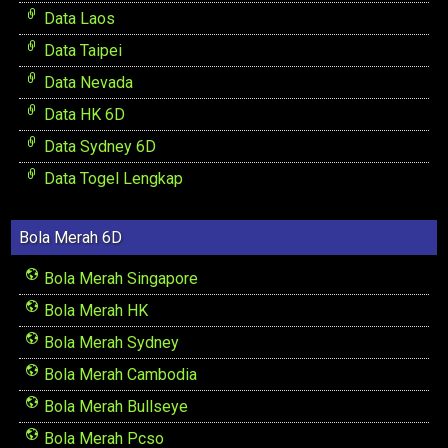
Data Laos
Data Taipei
Data Nevada
Data HK 6D
Data Sydney 6D
Data Togel Lengkap
Bola Merah 6D
Bola Merah Singapore
Bola Merah HK
Bola Merah Sydney
Bola Merah Cambodia
Bola Merah Bullseye
Bola Merah Pcso