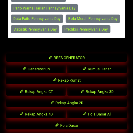
Paito Warna Harian Pennsylvania Day
Data Paito Pennsylvania Day
Bola Merah Pennsylvania Day
Statistik Pennsylvania Day
Prediksi Pennsylvania Day
BBFS GENERATOR
Generator LN
Rumus Harian
Rekap Kumat
Rekap Angka CT
Rekap Angka 3D
Rekap Angka 2D
Rekap Angka 4D
Pola Dasar All
Pola Dasar