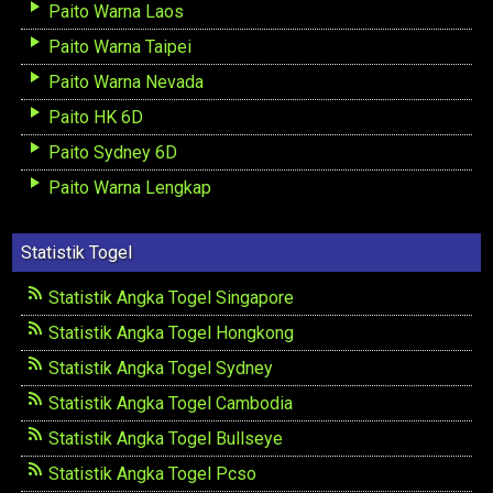
Paito Warna Laos
Paito Warna Taipei
Paito Warna Nevada
Paito HK 6D
Paito Sydney 6D
Paito Warna Lengkap
Statistik Togel
Statistik Angka Togel Singapore
Statistik Angka Togel Hongkong
Statistik Angka Togel Sydney
Statistik Angka Togel Cambodia
Statistik Angka Togel Bullseye
Statistik Angka Togel Pcso