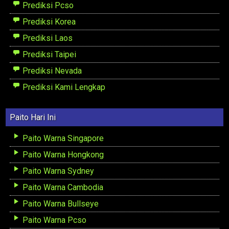
Prediksi Pcso
Prediksi Korea
Prediksi Laos
Prediksi Taipei
Prediksi Nevada
Prediksi Kami Lengkap
Paito Hari Ini
Paito Warna Singapore
Paito Warna Hongkong
Paito Warna Sydney
Paito Warna Cambodia
Paito Warna Bullseye
Paito Warna Pcso