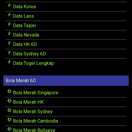
Data Korea
Data Laos
Data Taipei
Data Nevada
Data HK 6D
Data Sydney 6D
Data Togel Lengkap
Bola Merah 6D
Bola Merah Singapore
Bola Merah HK
Bola Merah Sydney
Bola Merah Cambodia
Bola Merah Bullseye