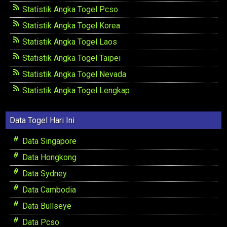
Statistik Angka Togel Pcso
Statistik Angka Togel Korea
Statistik Angka Togel Laos
Statistik Angka Togel Taipei
Statistik Angka Togel Nevada
Statistik Angka Togel Lengkap
Data Togel Hari Ini
Data Singapore
Data Hongkong
Data Sydney
Data Cambodia
Data Bullseye
Data Pcso