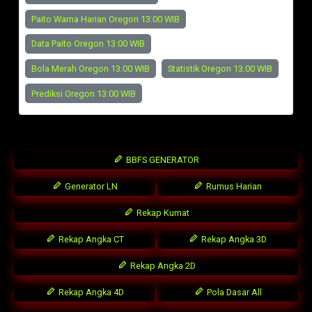
Paito Warna Harian Oregon 13:00 WIB
Data Paito Oregon 13:00 WIB
Bola Merah Oregon 13:00 WIB
Statistik Oregon 13:00 WIB
Prediksi Oregon 13:00 WIB
BBFS GENERATOR
Generator LN
Rumus Harian
Rekap Kumat
Rekap Angka CT
Rekap Angka 3D
Rekap Angka 2D
Rekap Angka 4D
Pola Dasar All