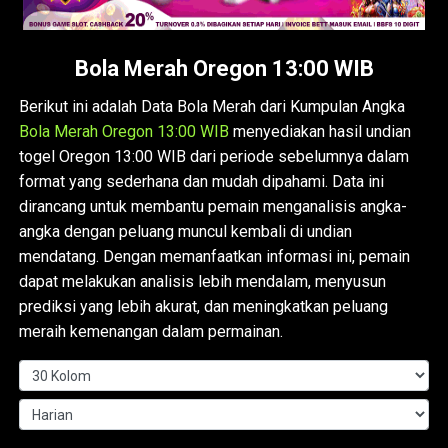
Bola Merah Oregon 13:00 WIB
Berikut ini adalah Data Bola Merah dari Kumpulan Angka
Bola Merah Oregon 13:00 WIB
menyediakan hasil undian
togel Oregon 13:00 WIB dari periode sebelumnya dalam
format yang sederhana dan mudah dipahami. Data ini
dirancang untuk membantu pemain menganalisis angka-
angka dengan peluang muncul kembali di undian
mendatang. Dengan memanfaatkan informasi ini, pemain
dapat melakukan analisis lebih mendalam, menyusun
prediksi yang lebih akurat, dan meningkatkan peluang
meraih kemenangan dalam permainan.