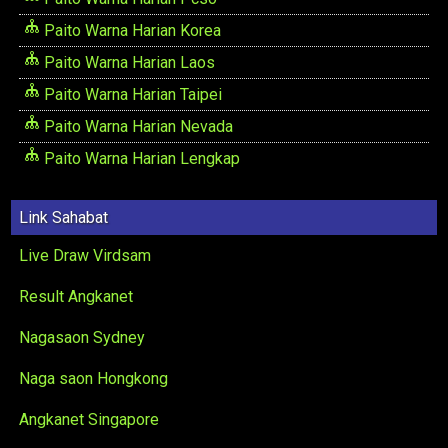
Paito Warna Harian Korea
Paito Warna Harian Laos
Paito Warna Harian Taipei
Paito Warna Harian Nevada
Paito Warna Harian Lengkap
Link Sahabat
Live Draw Virdsam
Result Angkanet
Nagasaon Sydney
Naga saon Hongkong
Angkanet Singapore