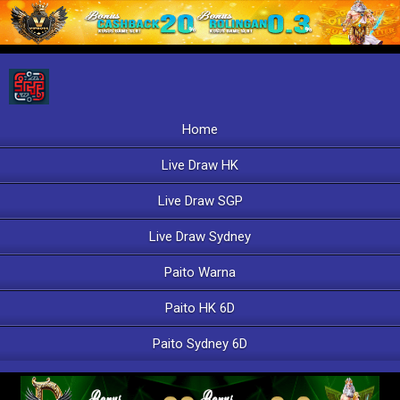
Home
Live Draw HK
Live Draw SGP
Live Draw Sydney
Paito Warna
Paito HK 6D
Paito Sydney 6D