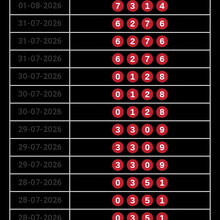
01-08-2026
7
3
1
4
31-07-2026
6
2
7
6
31-07-2026
6
2
7
6
31-07-2026
6
2
7
6
30-07-2026
0
1
2
8
30-07-2026
0
1
2
8
30-07-2026
0
1
2
8
29-07-2026
3
3
0
9
29-07-2026
3
3
0
9
29-07-2026
3
3
0
9
28-07-2026
0
3
5
1
28-07-2026
0
3
5
1
28-07-2026
0
3
5
1