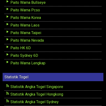
Paito Warna Bullseye
Paito Warna Pcso
Paito Warna Korea
Paito Warna Laos
Paito Warna Taipei
Paito Warna Nevada
Paito HK 6D
Paito Sydney 6D
Paito Warna Lengkap
Statistik Togel
Statistik Angka Togel Singapore
Statistik Angka Togel Hongkong
Statistik Angka Togel Sydney