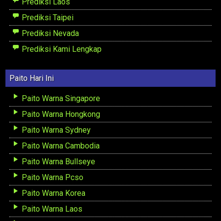
Prediksi Laos
Prediksi Taipei
Prediksi Nevada
Prediksi Kami Lengkap
Paito Hari Ini
Paito Warna Singapore
Paito Warna Hongkong
Paito Warna Sydney
Paito Warna Cambodia
Paito Warna Bullseye
Paito Warna Pcso
Paito Warna Korea
Paito Warna Laos