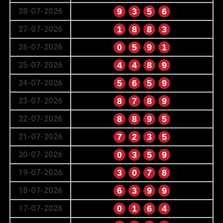
28-07-2026
9
3
5
6
27-07-2026
1
8
8
3
26-07-2026
0
5
9
1
25-07-2026
4
4
8
9
24-07-2026
5
6
5
9
23-07-2026
8
7
8
9
22-07-2026
8
8
9
5
21-07-2026
7
2
3
5
20-07-2026
0
3
5
9
19-07-2026
3
0
7
8
18-07-2026
6
3
9
9
17-07-2026
0
1
6
4