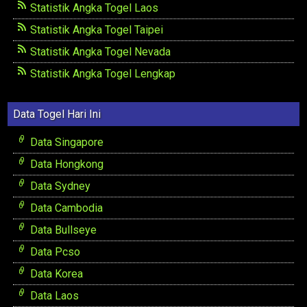
Statistik Angka Togel Laos
Statistik Angka Togel Taipei
Statistik Angka Togel Nevada
Statistik Angka Togel Lengkap
Data Togel Hari Ini
Data Singapore
Data Hongkong
Data Sydney
Data Cambodia
Data Bullseye
Data Pcso
Data Korea
Data Laos