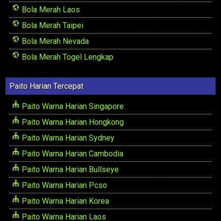
Bola Merah Laos
Bola Merah Taipei
Bola Merah Nevada
Bola Merah Togel Lengkap
Paito Harian Tercepat
Paito Warna Harian Singapore
Paito Warna Harian Hongkong
Paito Warna Harian Sydney
Paito Warna Harian Cambodia
Paito Warna Harian Bullseye
Paito Warna Harian Pcso
Paito Warna Harian Korea
Paito Warna Harian Laos