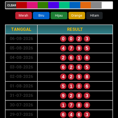
CLEAR
Merah
Biru
Hijau
Orange
Hitam
TANGGAL
RESULT
06-08-2026
0
0
2
3
05-08-2026
4
7
9
5
04-08-2026
2
6
1
6
03-08-2026
6
2
6
5
02-08-2026
4
2
9
8
01-08-2026
5
1
0
6
31-07-2026
9
2
8
3
30-07-2026
1
7
8
0
29-07-2026
6
4
6
3