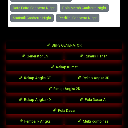
Data Paito Canberra Night
Bola Merah Canberra Night
Statistik Canberra Night
Prediksi Canberra Night
BBFS GENERATOR
Generator LN
Rumus Harian
Rekap Kumat
Rekap Angka CT
Rekap Angka 3D
Rekap Angka 2D
Rekap Angka 4D
Pola Dasar All
Pola Dasar
Pembalik Angka
Multi Kombinasi