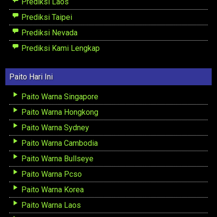
Prediksi Laos
Prediksi Taipei
Prediksi Nevada
Prediksi Kami Lengkap
Paito Hari Ini
Paito Warna Singapore
Paito Warna Hongkong
Paito Warna Sydney
Paito Warna Cambodia
Paito Warna Bullseye
Paito Warna Pcso
Paito Warna Korea
Paito Warna Laos