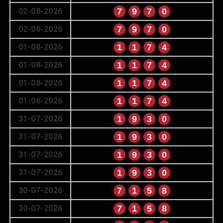
02-08-2026
7
9
7
0
02-08-2026
7
9
7
0
01-08-2026
1
1
7
4
01-08-2026
1
1
7
4
01-08-2026
1
1
7
4
01-08-2026
1
1
7
4
31-07-2026
1
9
3
0
31-07-2026
1
9
3
0
31-07-2026
1
9
3
0
31-07-2026
1
9
3
0
30-07-2026
7
1
5
8
30-07-2026
7
1
5
8