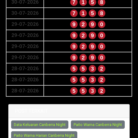
30-07-2026
7
1
5
8
30-07-2026
7
1
5
8
29-07-2026
9
2
9
0
29-07-2026
9
2
9
0
29-07-2026
9
2
9
0
29-07-2026
9
2
9
0
28-07-2026
5
5
3
2
28-07-2026
5
5
3
2
28-07-2026
5
5
3
2
POST TERKAIT
Data Keluaran Canberra Night
Paito Warna Canberra Night
Paito Warna Harian Canberra Night