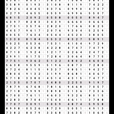
4
3
6
1
7
8
0
5
7
3
3
6
3
0
3
1
5
6
4
1
5
8
9
1
1
3
5
8
9
8
0
1
9
3
3
3
1
0
8
8
8
1
1
9
1
7
4
2
2
4
7
8
2
6
8
4
0
4
5
9
0
3
7
6
4
0
9
9
0
9
4
7
0
7
7
0
2
7
9
7
4
6
5
5
1
0
5
5
9
5
6
9
9
6
6
5
5
0
7
7
6
8
1
5
6
2
0
9
2
2
0
5
0
8
8
0
0
5
0
5
8
9
4
7
2
6
3
9
7
7
8
2
8
3
2
3
4
3
9
3
6
6
6
0
6
0
6
6
5
2
2
7
5
1
6
3
5
7
6
4
2
8
2
0
2
1
7
6
6
3
0
8
2
5
7
4
4
5
7
3
9
6
1
7
8
2
0
7
6
4
9
3
0
4
4
5
2
5
9
5
0
0
5
5
1
7
6
3
4
7
0
5
4
4
8
4
5
2
0
2
3
8
0
5
5
1
3
3
0
3
8
1
8
4
3
5
5
3
2
5
8
3
2
7
9
5
8
9
1
1
5
0
2
5
7
0
5
3
6
9
7
5
3
1
4
4
1
0
4
4
9
7
2
9
2
4
2
2
7
9
6
2
3
8
2
4
2
2
8
1
4
7
4
7
2
7
4
7
9
7
8
7
1
0
1
1
9
2
4
6
1
2
1
7
8
0
2
6
4
1
2
4
7
2
9
2
9
9
1
1
0
1
7
5
3
7
2
8
4
3
3
0
6
4
1
8
7
7
5
3
7
7
5
1
6
9
3
6
2
8
5
1
2
2
4
4
8
0
2
2
4
6
0
0
0
5
6
3
8
2
9
5
5
9
5
5
1
9
6
6
0
8
7
3
1
7
2
8
0
8
0
7
2
4
6
8
1
1
5
6
9
3
3
7
1
0
8
5
1
6
9
4
2
7
9
2
8
0
4
4
9
1
3
2
5
3
1
9
9
9
8
6
8
1
9
4
0
6
7
4
5
7
1
8
9
3
3
8
0
8
4
5
1
4
5
4
3
1
5
6
7
4
7
7
5
2
1
3
5
8
0
7
0
7
7
5
4
8
0
8
2
2
5
0
5
9
1
9
7
7
7
8
7
9
7
6
7
6
8
5
7
8
1
6
7
9
4
6
8
5
7
0
5
7
3
2
7
1
8
9
9
9
9
9
9
3
8
9
8
8
3
1
3
6
9
7
3
3
6
9
6
7
0
0
0
7
6
1
1
2
4
6
0
3
3
9
3
2
6
8
8
0
1
5
6
4
2
8
3
2
8
7
0
4
4
7
5
4
0
4
4
6
1
1
2
3
7
8
8
7
7
7
0
7
7
3
0
9
1
1
5
0
5
9
5
4
8
7
4
2
5
9
5
8
4
8
9
9
8
8
0
5
2
6
8
8
7
2
9
2
5
0
5
1
6
4
9
1
3
4
7
3
8
2
1
8
0
7
9
7
3
3
6
8
5
3
6
3
5
8
1
0
6
0
6