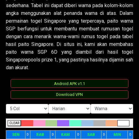
sederhana. Tabel ini dapat diberi warna pada kolom-kolom
angka menggunakan alat penanda warna di atas. Dalam
permainan togel Singapore yang terpercaya, paito warna
SGP berfungsi untuk membantu membuat rumusan togel
dengan cara menarik warna-warni rumus togel pada tabel
hasil paito Singapore. Di situs ini, kami akan membahas
paito warna SGP 6D yang diambil dari hasil togel
Singaporepools prize 1, yang pastinya hasilnya dijamin sah
dan akurat.
Android APK v1.1
Download VPN
CLEAR
SEN
RAB
KAM
SAB
MIN
D
D
D
D
D