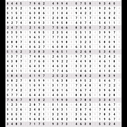
8
4
4
5
9
7
9
6
2
8
4
9
9
4
4
0
7
5
8
4
9
3
4
0
4
0
3
5
2
7
1
6
8
9
8
1
3
3
3
6
4
0
4
3
7
9
2
6
7
4
5
1
5
3
8
6
3
8
6
5
2
1
0
4
4
9
4
2
2
4
9
3
2
2
4
8
2
4
0
4
2
9
2
9
2
2
0
8
6
5
7
1
1
7
8
6
6
8
6
5
9
2
7
4
2
8
3
9
3
3
5
9
5
8
4
4
0
7
4
2
5
4
1
1
2
2
4
7
1
8
2
1
6
3
9
7
5
6
6
3
8
3
0
0
0
7
2
3
9
3
0
3
5
9
5
1
4
9
5
5
2
3
5
4
9
5
5
1
3
4
3
9
9
7
7
1
1
7
1
8
9
6
5
7
3
7
7
0
0
0
5
3
0
0
0
1
7
3
1
4
0
8
8
7
6
0
5
6
3
9
1
5
9
8
8
1
3
2
3
5
5
8
0
9
9
0
7
9
4
4
0
6
2
7
9
6
0
8
0
8
6
3
5
5
1
1
0
4
0
4
5
1
6
2
8
3
3
8
3
2
9
6
5
1
6
6
2
6
8
5
5
3
4
0
4
1
3
7
2
9
7
4
8
6
5
2
6
5
3
8
9
7
3
7
1
6
2
4
2
6
4
3
8
7
6
2
7
6
0
6
9
9
2
2
4
4
4
9
8
8
4
6
1
8
9
9
4
1
3
4
6
4
3
9
3
4
6
3
8
2
3
3
3
2
5
9
2
0
6
6
3
4
1
1
2
1
6
4
4
8
7
7
4
6
1
1
4
6
4
1
4
1
0
4
4
1
8
4
4
8
4
1
9
7
7
2
5
2
2
4
9
8
4
2
6
8
9
3
9
3
6
8
2
7
9
8
5
9
9
9
1
6
3
8
2
4
9
5
2
7
5
4
6
7
4
7
1
5
6
2
1
0
9
9
9
3
1
7
3
1
7
3
4
8
3
4
7
2
2
4
7
7
4
2
6
2
9
7
0
7
6
0
1
6
7
9
6
7
4
2
3
9
6
8
5
5
7
7
4
2
6
4
4
0
4
4
0
0
1
1
8
8
3
5
8
1
8
2
8
1
7
6
4
7
2
8
1
8
2
1
1
9
9
0
9
6
7
8
0
8
3
3
4
1
5
1
2
3
9
3
2
8
7
4
2
0
1
0
6
6
4
8
2
3
5
5
4
6
7
4
5
1
2
6
8
2
4
8
1
9
4
0
3
1
4
2
8
7
6
4
7
8
4
5
9
9
0
5
0
5
7
4
2
1
3
3
2
9
3
3
3
3
6
3
9
7
8
3
4
7
0
4
0
3
3
9
6
8
5
4
5
4
8
2
1
8
6
6
1
7
1
9
6
7
4
3
4
8
3
2
7
1
7
5
3
9
3
7
3
1
4
6
3
8
2
5
5
2
4
6