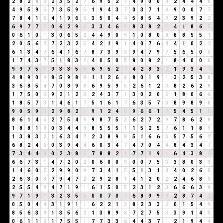
2
8
2
1
3
2
3
5
2
7
6
9
5
2
7
4
9
0
0
0
2
4
4
4
8
4
9
5
9
5
7
3
5
9
5
1
9
4
3
7
0
3
7
1
8
9
0
0
7
7
7
8
4
1
5
4
1
9
6
6
3
5
0
4
4
5
8
5
4
9
2
3
9
2
2
6
9
7
7
5
0
6
2
9
2
3
3
4
6
1
8
3
8
2
1
4
1
8
6
5
0
6
1
0
1
3
0
6
5
2
4
4
9
0
9
1
0
8
0
8
8
8
5
5
1
2
0
5
6
2
7
2
3
2
5
4
2
1
9
1
4
0
7
6
4
4
1
0
2
2
6
1
3
4
7
6
4
1
6
7
8
7
3
9
3
9
4
7
9
7
5
6
5
0
5
1
7
4
3
7
5
1
8
3
2
4
0
5
0
5
8
0
8
2
1
8
4
0
0
0
9
9
7
5
3
9
3
3
5
8
6
9
5
2
7
4
2
8
3
2
1
9
3
4
7
4
8
9
0
9
8
5
9
8
8
1
1
2
6
8
8
0
1
9
1
3
2
5
3
8
3
6
8
5
4
7
0
8
9
8
6
9
5
9
5
2
6
1
2
3
8
2
6
2
8
1
7
5
0
5
9
2
1
2
3
2
4
3
7
1
3
0
2
0
2
1
8
0
6
6
1
8
5
7
3
1
4
6
1
7
5
1
6
1
7
6
3
5
7
3
8
9
8
9
8
9
0
5
9
5
2
9
8
2
1
9
1
2
4
6
9
6
6
1
7
5
4
5
1
6
8
6
1
4
5
2
7
5
4
9
9
8
7
5
3
6
2
7
2
9
7
8
6
2
8
1
8
8
1
9
0
3
4
4
8
8
5
5
5
1
1
5
2
5
7
6
1
1
8
9
1
3
8
3
2
1
6
3
4
7
2
3
8
9
8
5
1
6
6
3
5
7
5
6
2
6
8
2
4
6
0
3
9
4
4
6
0
3
4
7
4
7
0
4
4
8
4
3
4
7
7
3
4
4
8
0
2
3
8
2
7
8
8
2
1
7
7
1
9
1
6
4
3
8
2
6
6
7
3
1
4
7
2
0
2
0
6
0
0
0
0
0
7
5
3
3
8
0
3
3
1
4
6
0
6
2
9
9
0
9
7
3
4
1
5
5
1
3
1
4
4
0
2
6
8
2
6
3
0
3
7
9
4
7
2
2
9
2
8
1
4
1
2
0
2
2
4
6
8
5
2
5
5
4
9
4
7
1
9
1
6
1
5
0
5
2
3
1
2
3
6
6
6
3
9
9
7
1
9
1
3
2
3
5
8
0
0
7
0
7
6
8
9
9
9
2
8
7
4
2
0
5
0
4
4
3
1
9
1
1
6
2
2
1
3
8
2
3
3
6
0
1
5
4
9
8
5
6
3
9
1
3
5
6
2
1
3
8
9
8
7
2
7
5
3
3
9
1
4
5
0
6
1
1
2
1
7
5
5
1
7
7
3
3
6
4
4
3
7
1
2
1
9
4
4