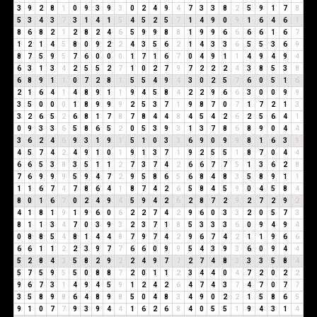
3
9
2
8
1
0
9
3
9
3
0
2
4
9
4
7
3
3
8
2
5
9
1
7
8
5
3
4
3
7
3
1
4
1
5
4
5
2
5
7
1
4
9
0
9
1
6
4
6
1
8
6
8
2
1
2
8
2
4
6
5
9
9
8
8
1
9
9
6
6
6
6
1
6
7
1
2
1
4
5
8
0
9
2
2
4
3
5
6
2
1
4
3
3
6
5
5
3
6
9
8
7
5
9
5
7
6
0
0
0
1
7
1
6
7
0
4
9
1
1
4
9
4
9
4
6
3
1
3
4
2
5
5
2
7
1
0
2
7
9
7
2
2
2
4
3
8
5
3
8
6
8
9
1
1
0
7
2
8
1
5
5
4
9
4
3
0
2
5
7
6
0
5
1
6
2
1
6
4
1
4
8
9
1
1
9
4
5
8
4
2
2
9
6
6
3
0
0
9
9
3
5
0
0
0
1
8
9
9
9
2
5
3
7
1
9
8
7
0
7
1
7
2
1
3
3
2
6
5
2
6
8
1
7
8
7
8
4
4
8
4
5
4
2
6
2
5
6
4
1
0
9
3
3
6
5
8
6
5
2
0
5
3
9
3
1
3
7
8
6
8
9
0
4
4
3
6
2
4
6
9
3
1
9
1
5
1
0
3
3
6
9
0
9
9
8
1
6
3
9
4
5
7
4
2
4
9
1
0
1
9
1
3
7
1
9
2
5
5
1
8
7
0
4
4
6
6
5
3
8
3
5
1
1
2
7
3
7
4
2
6
6
7
7
5
1
3
6
2
8
7
6
9
9
9
5
9
4
7
2
9
5
8
6
5
6
8
4
8
3
5
8
9
1
1
1
1
6
7
4
7
8
6
4
1
8
7
4
2
6
5
8
4
5
9
0
4
5
8
4
8
0
1
6
7
0
2
4
9
4
5
9
4
2
6
2
8
7
2
9
2
7
2
9
2
4
1
8
1
9
1
9
6
0
6
2
2
7
4
2
9
6
0
3
3
2
0
5
7
3
8
1
1
3
4
7
0
3
9
3
2
3
7
1
8
5
3
3
3
6
0
9
4
9
4
0
8
8
5
4
8
1
4
4
8
7
9
7
4
2
9
6
7
4
2
1
1
9
6
6
6
6
1
1
2
2
3
9
7
7
6
6
0
9
9
5
4
3
9
3
6
0
9
4
4
5
2
8
4
3
5
8
2
9
2
2
4
9
7
7
2
7
4
8
3
3
3
5
8
4
5
7
5
9
5
5
0
8
8
7
2
0
1
1
2
3
4
4
0
4
7
2
0
2
2
9
6
7
3
1
4
9
4
5
9
1
2
4
2
6
4
7
4
3
7
4
7
0
7
7
3
5
8
9
8
6
4
8
9
8
5
0
4
8
3
4
9
0
2
2
1
5
8
6
5
9
1
0
7
7
9
3
9
4
4
1
6
2
6
8
4
0
5
5
1
9
4
3
1
4