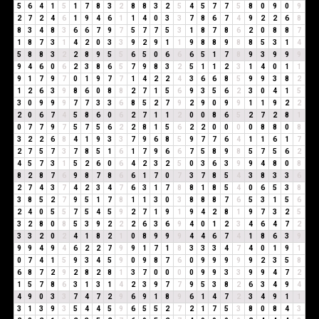
5
6
4
1
5
1
7
8
3
2
8
8
3
2
5
4
5
7
7
5
8
0
9
0
9
2
7
2
4
6
1
9
4
6
1
1
4
0
3
3
7
8
6
7
4
9
2
2
6
8
8
3
4
8
3
6
6
7
9
7
5
7
7
5
3
1
8
7
8
6
2
0
8
8
7
1
8
7
3
1
4
2
0
3
3
9
2
9
1
1
9
8
8
9
8
8
5
3
1
4
5
8
8
3
2
2
8
9
5
5
6
5
0
6
6
6
5
1
7
8
9
3
9
9
9
9
4
6
0
6
2
3
8
6
5
7
9
8
3
2
5
1
1
2
3
1
4
0
1
1
9
1
7
9
7
0
1
9
7
7
1
4
2
2
4
3
6
6
8
5
9
9
3
8
2
1
2
6
3
9
8
6
0
8
8
2
7
1
5
6
9
3
5
6
2
3
0
4
1
5
3
0
9
9
9
7
7
3
3
6
8
5
2
7
9
2
9
0
9
9
1
1
9
2
2
2
0
6
7
4
5
8
6
0
6
2
7
1
1
2
0
0
8
6
5
2
7
2
8
1
0
7
7
9
7
5
7
5
6
2
2
8
1
5
6
2
2
0
0
0
0
8
8
0
8
3
2
2
6
8
4
1
9
3
3
7
9
6
8
5
9
7
7
6
4
1
1
6
1
7
2
7
5
7
3
7
8
5
1
6
1
7
9
6
6
7
5
8
9
8
5
7
5
6
2
4
5
7
3
1
5
2
6
0
6
4
2
3
2
5
0
3
6
3
9
9
4
8
0
8
8
2
8
7
6
9
8
7
8
6
6
1
7
0
7
3
7
8
5
4
3
8
3
3
6
2
7
4
3
7
4
2
3
4
7
6
3
1
7
8
8
1
8
5
4
0
6
5
3
8
3
8
5
2
7
9
5
1
7
8
1
1
3
0
3
8
8
8
7
6
5
3
1
5
6
2
4
0
5
5
7
5
4
5
9
2
7
1
9
1
9
4
2
8
1
9
7
3
2
5
3
2
8
0
8
5
3
9
2
2
2
6
3
6
9
4
0
1
2
3
4
6
4
7
2
3
3
2
0
2
4
1
8
2
1
0
8
9
9
9
4
4
6
7
4
1
8
6
3
9
9
9
4
9
4
6
2
2
7
9
9
1
7
1
8
3
3
3
4
7
4
0
1
9
1
0
7
4
1
5
9
3
4
5
9
0
9
8
7
6
0
9
9
9
9
9
2
3
5
8
6
8
7
2
9
2
8
2
8
1
3
7
0
0
0
0
9
9
3
3
9
9
4
7
2
1
5
7
8
6
3
1
3
1
4
2
3
9
7
7
9
5
3
8
2
6
3
4
9
4
4
9
0
3
3
7
4
7
2
9
6
9
1
8
9
6
1
4
7
2
3
4
9
1
1
3
1
3
9
3
5
4
4
5
9
6
5
5
2
7
2
1
7
5
3
8
0
8
4
3