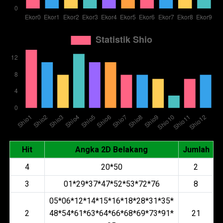
Hit
Angka 2D Belakang
Jumlah
4
20*50
2
3
01*29*37*47*52*53*72*76
8
05*06*12*14*15*16*18*28*31*35*
2
48*54*61*63*64*66*68*69*73*91*
21