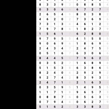
8
3
3
9
3
0
8
8
5
4
0
3
0
6
6
6
7
2
7
9
2
6
5
4
9
8
0
3
8
2
4
6
2
0
2
7
3
6
9
6
7
3
1
3
4
4
6
1
2
3
7
9
7
8
6
1
8
2
7
9
1
5
6
1
7
6
2
8
0
8
9
7
9
5
5
4
1
5
0
5
9
0
6
9
6
1
8
6
9
6
2
4
3
4
7
2
4
7
5
3
0
5
1
6
7
6
3
0
6
6
8
4
4
5
9
7
9
6
2
8
0
3
5
2
7
1
6
8
9
8
5
1
5
3
8
6
3
8
6
5
8
2
4
0
4
2
9
2
9
2
9
2
7
4
2
8
3
9
3
3
2
4
7
1
8
2
1
6
3
9
0
3
5
9
5
1
4
9
5
5
1
1
7
1
8
9
6
5
7
3
0
8
8
7
6
0
5
6
3
9
0
7
9
4
4
0
6
2
7
9
5
1
6
2
8
3
3
8
3
2