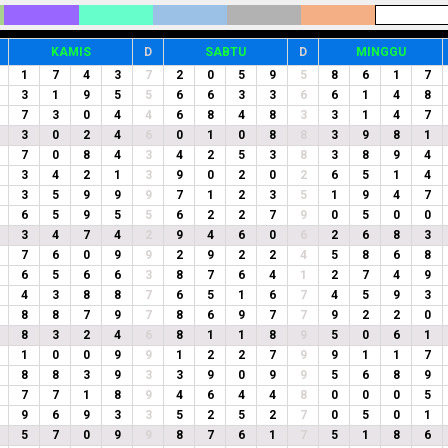
KAMIS
D
SABTU
D
MINGGU
1
7
4
3
7
2
0
5
9
5
8
6
1
7
3
1
9
5
5
6
6
3
3
6
6
1
4
8
7
3
0
4
4
6
8
4
8
3
3
1
4
7
3
0
2
4
6
0
1
0
8
8
3
9
8
1
7
0
8
4
3
4
2
5
3
8
3
8
9
4
3
4
2
1
3
9
0
2
0
2
6
5
1
4
3
5
9
9
9
7
1
2
3
5
1
9
4
7
6
5
9
5
5
6
2
2
7
9
0
5
0
0
3
4
7
4
2
9
4
6
0
6
2
6
8
3
7
6
0
9
9
2
9
2
2
4
5
8
6
8
6
5
6
6
3
8
7
6
4
1
2
7
4
9
4
3
8
8
7
6
5
1
6
7
4
5
9
3
8
8
7
9
7
8
6
9
7
7
9
2
2
0
8
3
2
4
6
8
1
1
8
9
5
0
6
1
1
0
0
9
9
1
2
2
7
9
9
1
1
7
8
8
3
9
3
3
9
0
9
9
5
6
8
9
7
7
1
8
9
4
6
4
4
8
0
0
0
5
9
6
9
3
3
5
2
5
2
7
0
5
0
1
5
7
0
9
9
8
7
6
1
7
5
1
8
6