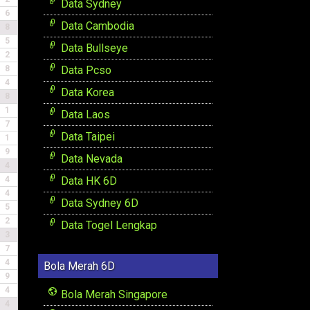
Data Sydney
6
Data Cambodia
8
5
Data Bullseye
2
8
Data Pcso
4
Data Korea
8
1
Data Laos
7
Data Taipei
1
9
Data Nevada
4
4
Data HK 6D
4
Data Sydney 6D
5
2
Data Togel Lengkap
3
7
4
Bola Merah 6D
9
4
Bola Merah Singapore
4