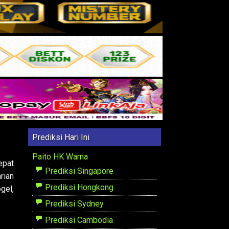
Prediksi Hari Ini
Paito HK Warna
epat
Prediksi Singapore
rian
Prediksi Hongkong
gel,
Prediksi Sydney
Prediksi Cambodia