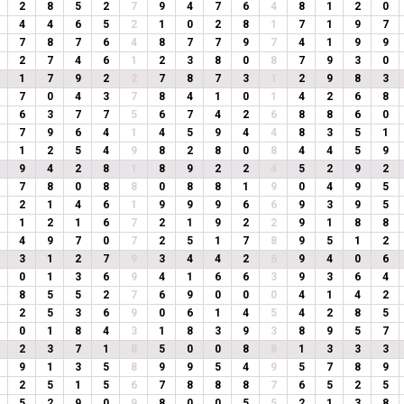
2
8
5
2
7
9
4
7
6
4
8
1
2
0
4
4
6
5
2
1
0
2
8
1
7
1
9
7
7
8
7
6
4
8
7
7
9
7
4
1
9
9
2
7
4
6
1
2
3
8
0
8
7
9
3
0
1
7
9
2
2
7
8
7
3
1
2
9
8
3
7
0
4
3
7
8
4
1
0
1
4
2
6
8
6
3
7
7
5
6
7
4
2
6
8
8
6
0
7
9
6
4
1
4
5
9
4
4
8
3
5
1
1
2
5
4
9
8
2
8
0
8
4
4
5
9
9
4
2
8
1
8
9
2
2
4
5
2
9
2
7
8
0
8
8
0
8
8
1
9
0
4
9
5
2
1
4
6
1
9
9
9
6
6
9
3
9
5
1
2
1
6
7
2
1
9
2
2
9
1
8
8
4
9
7
0
7
2
5
1
7
8
9
5
1
2
3
1
2
7
9
3
4
4
2
6
9
4
0
6
0
1
3
6
9
4
1
6
6
3
9
3
6
4
8
5
5
2
7
6
9
0
0
0
4
1
4
2
2
5
3
6
9
0
6
1
4
5
4
2
8
5
0
1
8
4
3
1
8
3
9
3
8
9
5
7
2
3
7
1
8
5
0
0
8
8
1
3
3
3
9
1
3
5
8
9
9
5
4
9
5
7
8
9
2
5
1
5
6
7
8
8
8
7
6
5
2
5
5
2
9
0
9
8
0
0
5
5
2
1
3
8