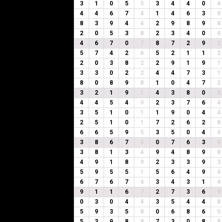
3
1
0
5
5
3
4
4
0
4
4
4
6
7
4
1
4
6
3
9
8
3
9
4
4
2
9
8
9
8
2
0
5
3
8
2
3
4
0
4
4
6
7
0
7
8
7
2
9
2
5
7
4
2
6
5
2
1
1
2
2
0
3
8
2
2
9
1
9
1
3
3
0
2
2
4
4
7
3
1
8
0
8
9
8
1
0
4
7
2
3
2
1
9
1
4
3
8
0
8
4
4
5
4
9
2
3
7
6
4
3
5
1
0
1
1
9
0
4
4
2
5
1
0
1
7
2
6
2
8
6
6
5
9
5
3
5
0
4
4
3
8
6
7
4
0
7
6
3
9
3
8
1
3
4
9
4
8
9
8
4
9
1
8
9
2
3
3
9
3
5
9
5
5
1
5
6
4
9
4
6
7
6
7
4
3
4
3
1
4
9
1
1
6
7
2
7
3
6
9
0
3
0
4
4
3
5
4
4
8
5
9
3
5
8
0
6
8
6
5
5
3
9
8
8
7
3
0
8
8