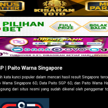
P | Paito Warna Singapore
ah kata kunci populer dalam mencari hasil result Singapore terc
to Warna Singapore 6D, Data Paito SGP 6D, dan Paito Warna Ha
sung dari situs resmi yang sudah dikenal oleh penggemar to