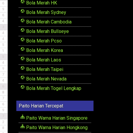
Bola Merah HK
6
9
Bola Merah Sydney
6
4
Bola Merah Cambodia
3
Bola Merah Bullseye
4
4
Bola Merah Pcso
5
Bola Merah Korea
1
5
Bola Merah Laos
4
9
Bola Merah Taipei
7
Bola Merah Nevada
4
6
Bola Merah Togel Lengkap
8
7
6
Paito Harian Tercepat
9
7
Paito Warna Harian Singapore
2
Paito Warna Harian Hongkong
8