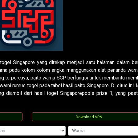
 togel Singapore yang direkap menjadi satu halaman dalam be
 warna pada kolom-kolom angka menggunakan alat penanda warn
ang terpercaya, paito warna SGP berfungsi untuk membantu mem
rni rumus togel pada tabel hasil paito Singapore. Di situs ini, 
diambil dari hasil togel Singaporepools prize 1, yang past
Download VPN