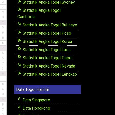
Statistik Angka Togel Sydney
2
7
Statistik Angka Togel
9
Cambodia
3
2
Statistik Angka Togel Bullseye
5
6
Statistik Angka Togel Pcso
6
Statistik Angka Togel Korea
5
2
Statistik Angka Togel Laos
5
Statistik Angka Togel Taipei
5
7
Statistik Angka Togel Nevada
3
6
Statistik Angka Togel Lengkap
1
6
Data Togel Hari Ini
4
3
6
Data Singapore
8
Data Hongkong
7
2